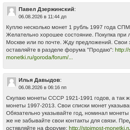
цена стоимость 1997
•
1 рубль России - медно-никелевый сплав
•
1 ру
Павел Дзержинский
:
монетный двор
•
1 рубль СПМД 1997 цена
•
1997
•
Монеты России - 1 
1997 года
06.08.2026 в 11:44 дп
Куплю несколько монет 1 рубль 1997 года СПМД
Желательно хорошее состояние. Покупка при 
Москве или по почте. Жду предложений. Свои 
оставляйте в разделе форума "Продаю":
http:/
monetki.ru/goroda/forum/...
Илья Давыдов
:
06.08.2026 в 06:16 пп
Скупаю монеты СССР 1921-1991 годов, а так 
монеты 1997-2013. Свои списки монет указыва
Обязательно указывайте год, номинал монеты и
же не забывайте свои контакты для связи. Пр
остявляйте на форуме:
http://stoimost-monetki.r