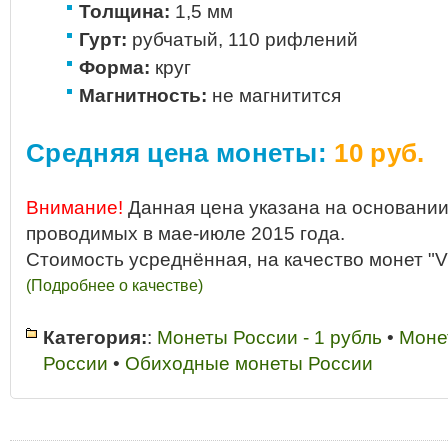
Толщина:
1,5 мм
Гурт:
рубчатый, 110 рифлений
Форма:
круг
Магнитность:
не магнитится
Средняя цена монеты:
10 руб.
Внимание!
Данная цена указана на основании
проводимых в мае-июле 2015 года.
Стоимость усреднённая, на качество монет "V
(Подробнее о качестве)
Категория:
:
Монеты России - 1 рубль
•
Моне
России
•
Обиходные монеты России
1 рубль 1997 аукцион
•
1 рубль 1997 год разновидности
•
1 рубль 1997
СПМД купить
•
1 рубль 1997 год стоимость
•
1 рубль 1997 года СПМД д
продать
•
1 рубль 1997 года цена в гривнах
•
1 рубль 1997 года цена в г
украине стоимость
•
1 рубль 1997 СПМД
•
1 рубль 1997 цена
•
1 рубль 