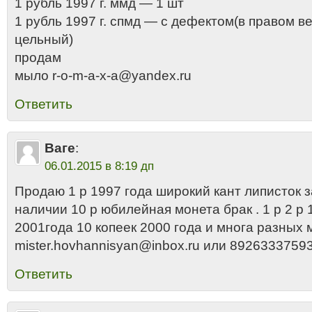
1 рубль 1997 г. ммд — 1 шт
1 рубль 1997 г. спмд — с дефектом(в правом в
цельный)
продам
мыло r-o-m-a-x-a@yandex.ru
Ответить
Ваге
:
06.01.2015 в 8:19 дп
Продаю 1 р 1997 года широкий кант липисток з
наличии 10 р юбилейная монета брак . 1 р 2 р 
2001года 10 копеек 2000 года и многа разных 
mister.hovhannisyan@inbox.ru или 8926333759
Ответить