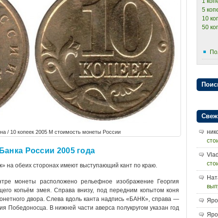
1 коп
5 коп
10 ко
50 ко
По
Поис
Свеж
ник
ена / 10 копеек 2005 М стоимость монеты России
сто
Банка России 2005 года
Vlad
сто
к» на обеих сторонах имеют выступающий кант по краю.
Нат
нтре монеты расположено рельефное изображение Георгия
вып
его копьём змея. Справа внизу, под передним копытом коня
монетного двора. Слева вдоль канта надпись «БАНК», справа —
Яро
 Победоносца. В нижней части аверса полукругом указан год
Яро