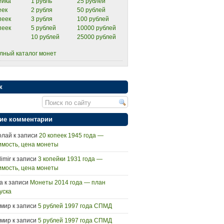
ейка
1 рубль
25 рублей
еек
2 рубля
50 рублей
пеек
3 рубля
100 рублей
пеек
5 рублей
10000 рублей
10 рублей
25000 рублей
лный каталог монет
к
ие комментарии
олай
к записи
20 копеек 1945 года —
имость, цена монеты
imir
к записи
3 копейки 1931 года —
имость, цена монеты
а
к записи
Монеты 2014 года — план
уска
мир
к записи
5 рублей 1997 года СПМД
мир
к записи
5 рублей 1997 года СПМД