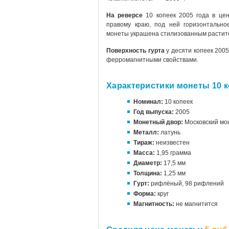
На реверсе
10 копеек 2005 года в це
правому краю, под ней горизонтально
монеты украшена стилизованным растите
Поверхность гурта
у десяти копеек 200
ферромагнитными свойствами.
Характеристики монеты 10 к
Номинал:
10 копеек
Год выпуска:
2005
Монетный двор:
Московский мо
Металл:
латунь
Тираж:
неизвестен
Масса:
1,95 грамма
Диаметр:
17,5 мм
Толщина:
1,25 мм
Гурт:
рифлёный, 98 рифлений
Форма:
круг
Магнитность:
не магнитится