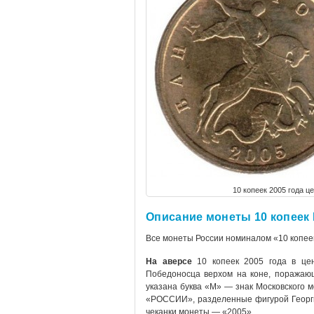
10 копеек 2005 года ц
Описание монеты 10 копеек 
Все монеты России номиналом «10 копее
На аверсе
10 копеек 2005 года в це
Победоносца верхом на коне, поражающ
указана буква «М» — знак Московского 
«РОССИИ», разделенные фигурой Георгия
чеканки монеты — «2005».