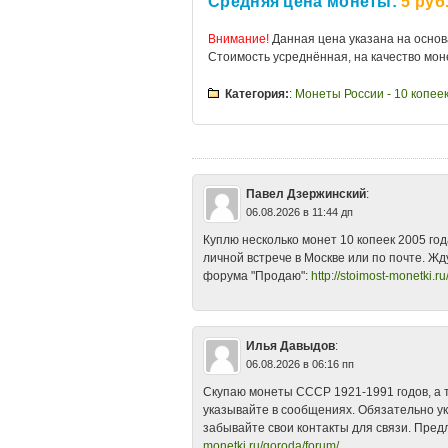
Средняя цена монеты:
5 руб
Внимание!
Данная цена указана на основ
Стоимость усреднённая, на качество мон
Категория:
:
Монеты России - 10 копее
10 копеек 2005 аукцион
•
10 копеек 200
разновидности
•
10 копеек 2005 год с
продать
•
10 копеек 2005 М
•
10 копеек
стоимость 2013
•
10 копеек М 2005 це
монетный двор
•
2005
•
Монеты России 
Павел Дзержинский
:
06.08.2026 в 11:44 дп
Куплю несколько монет 10 копеек 2005 го
личной встрече в Москве или по почте. Ж
форума "Продаю":
http://stoimost-monetki.ru
Илья Давыдов
:
06.08.2026 в 06:16 пп
Скупаю монеты СССР 1921-1991 годов, а 
указывайте в сообщениях. Обязательно ук
забывайте свои контакты для связи. Пре
monetki.ru/goroda/forum/...