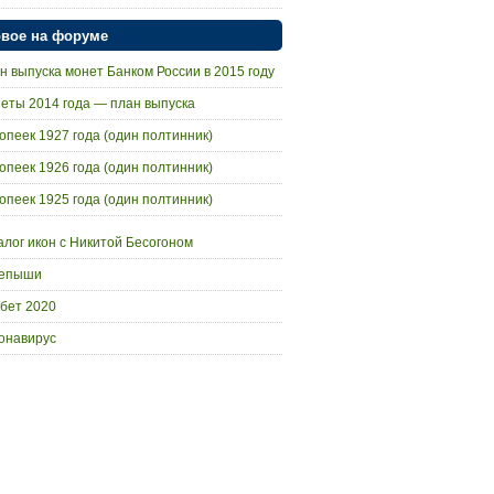
вое на форуме
н выпуска монет Банком России в 2015 году
еты 2014 года — план выпуска
копеек 1927 года (один полтинник)
копеек 1926 года (один полтинник)
копеек 1925 года (один полтинник)
алог икон с Никитой Бесогоном
епыши
бет 2020
онавирус