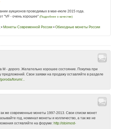
.
ании аукционов проводимых в мае-июле 2015 года.
ет "VF - очень хорошее"
(Подробнее о качестве)
к
•
Монеты Современной России
•
Обиходные монеты России
5 год М
•
10 копеек 2005 год М купить
•
10 копеек 2005 год
тоимость
•
10 копеек 2005 года М дорого
•
10 копеек 2005 года М
 2005 цена
•
10 копеек 2005 цена 2013
•
10 копеек 2005 цена
на
•
10 копеек России - Латунь
•
10 копеек России Московский
- 10 копеек
•
Сколько стоит 10 копеек 2005 года
да М - дорого. Желательно хорошее состояние. Покупка при
ду предложений. Свои заявки на продажу оставляйте в разделе
/goroda/forum/...
так же современные монеты 1997-2013. Свои списки монет
азывайте год, номинал монеты и колличество, а так же не
дложения остявляйте на форуме:
http://stoimost-