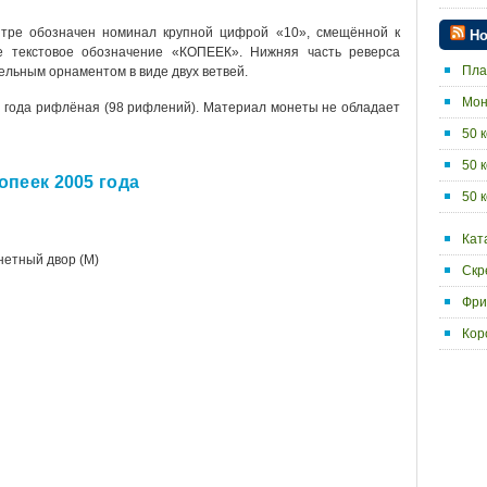
нтре обозначен номинал крупной цифрой «10», смещённой к
Но
е текстовое обозначение «КОПЕЕК». Нижняя часть реверса
Пла
льным орнаментом в виде двух ветвей.
Мон
5 года рифлёная (98 рифлений). Материал монеты не обладает
50 
50 
опеек 2005 года
50 
Кат
нетный двор (М)
Скр
Фри
Кор