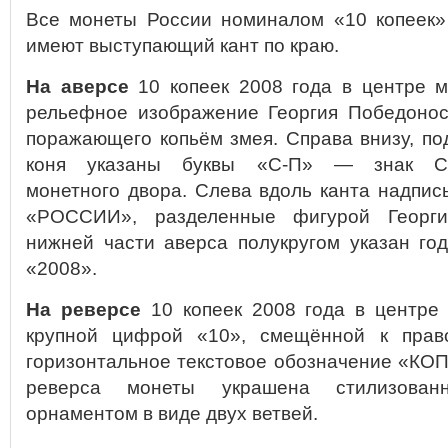
Все монеты России номиналом «10 копеек»
имеют выступающий кант по краю.
На аверсе
10 копеек 2008 года в центре 
рельефное изображение Георгия Победонос
поражающего копьём змея. Справа внизу, п
коня указаны буквы «С-П» — знак Санк
монетного двора. Слева вдоль канта надпи
«РОССИИ», разделенные фигурой Георги
нижней части аверса полукругом указан го
«2008».
На реверсе
10 копеек 2008 года в центре
крупной цифрой «10», смещённой к прав
горизонтальное текстовое обозначение «КО
реверса монеты украшена стилизован
орнаментом в виде двух ветвей.