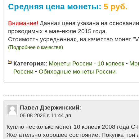
Средняя цена монеты:
5 руб.
Внимание!
Данная цена указана на основании
проводимых в мае-июле 2015 года.
Стоимость усреднённая, на качество монет "V
(Подробнее о качестве)
Категория:
:
Монеты России - 10 копеек
•
Мо
России
•
Обиходные монеты России
10 копеек 2008 аукцион
•
10 копеек 2008 год разновидности
•
10 копее
год С-П купить
•
10 копеек 2008 год стоимость
•
10 копеек 2008 года С-
С-П продать
•
10 копеек 2008 С-П
•
10 копеек 2008 цена
•
10 копеек 20
цена стоимость 2013
•
10 копеек России - сталь плакированная сплав
Санкт-Петербургский монетный двор
•
10 копеек С-П 2008 цена
•
2008
Павел Дзержинский
:
Сколько стоит 10 копеек 2008 года
06.08.2026 в 11:44 дп
Куплю несколько монет 10 копеек 2008 года С-П
Желательно хорошее состояние. Покупка при 