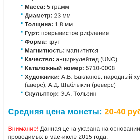
Масса:
5 грамм
Диаметр:
23 мм
Толщина:
1,8 мм
Гурт:
прерывистое рифление
Форма:
круг
Магнитность:
магнитится
Качество:
анциркулейтед (UNC)
Каталожный номер:
5710-0008
Художники:
A.В. Бакланов, народный х
(аверс), A.Д. Щаблыкин (реверс)
Скульптор:
Э.А. Тользин
Средняя цена монеты:
20-40 ру
Внимание!
Данная цена указана на основании
проводимых в мае-июле 2015 года.