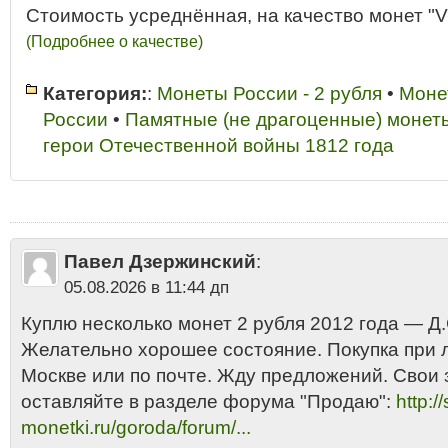
Стоимость усреднённая, на качество монет "V
(Подробнее о качестве)
Категория:
:
Монеты России - 2 рубля
•
Моне
России
•
Памятные (не драгоценные) монет
герои Отечественной войны 1812 года
2 рубля 2012 год Д.С. Дохтуров купить
•
2 рубля 2012 год Д.С. Дохтуро
Дохтуров разновидности
•
2 рубля 2012 год Д.С. Дохтуров стоимость
•
ММД продать дорого
•
2 рубля 2012 года Д.С. Дохтуров продать
•
2 руб
в гривні грвнах Украина
•
2 рубля 2012 Д.С. Дохтуров
•
2 рубля 2012 Д.
России - сталь с никелевым гальванопокрытием
•
2 рубля России Моск
Павел Дзержинский
:
Монеты «Полководцы и герои Отечественной войны 1812 года»
•
Моне
монеты России
•
Памятные монеты России 2012
05.08.2026 в 11:44 дп
Куплю несколько монет 2 рубля 2012 года — Д.
Желательно хорошее состояние. Покупка при 
Москве или по почте. Жду предложений. Свои 
оставляйте в разделе форума "Продаю":
http:/
monetki.ru/goroda/forum/...