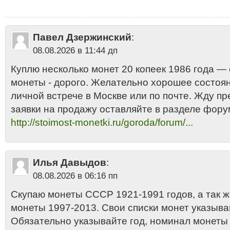
копеек 1986 года дорого
•
20 копеек 1986 года продать
•
20 копеек 198
2013
•
20 копеек 1986 цена стоимость 2013
•
20 копеек СССР "поздние
Никель
•
Сколько стоит 20 копеек 1986 года
Павел Дзержинский
:
08.08.2026 в 11:44 дп
Куплю несколько монет 20 копеек 1986 года —
монеты - дорого. Желательно хорошее состоян
личной встрече в Москве или по почте. Жду п
заявки на продажу оставляйте в разделе фору
http://stoimost-monetki.ru/goroda/forum/...
Илья Давыдов
:
08.08.2026 в 06:16 пп
Скупаю монеты СССР 1921-1991 годов, а так 
монеты 1997-2013. Свои списки монет указыва
Обязательно указывайте год, номинал монеты и