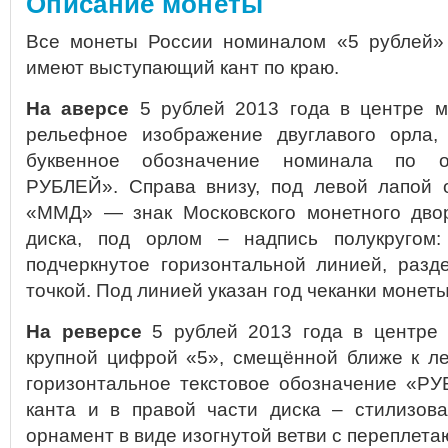
Описание монеты
Все монеты России номиналом «5 рублей»
имеют выступающий кант по краю.
На аверсе
5 рублей 2013 года в центре м
рельефное изображение двуглавого орла,
буквенное обозначение номинала по о
РУБЛЕЙ». Справа внизу, под левой лапой 
«ММД» — знак Московского монетного дво
диска, под орлом – надпись полукруго
подчеркнутое горизонтальной линией, разд
точкой. Под линией указан год чеканки монет
На реверсе
5 рублей 2013 года в центре 
крупной цифрой «5», смещённой ближе к ле
горизонтальное текстовое обозначение «РУ
канта и в правой части диска – стилизов
орнамент в виде изогнутой ветви с переплет