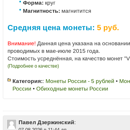
Форма:
круг
Магнитность:
магнитится
Средняя цена монеты:
5 руб.
Внимание!
Данная цена указана на основании
проводимых в мае-июле 2015 года.
Стоимость усреднённая, на качество монет "V
(Подробнее о качестве)
Категория:
:
Монеты России - 5 рублей
•
Мон
России
•
Обиходные монеты России
5 рублей 2013 аукцион
•
5 рублей 2013 год ММД
•
5 рублей 2013 год М
разновидности
•
5 рублей 2013 год стоимость
•
5 рублей 2013 года ММ
ММД продать
•
5 рублей 2013 года цена в гривнах
•
5 рублей 2013 года 
года цена в украине стоимость
•
5 рублей 2013 ММД
•
5 рублей 2013 ц
рублей 2013 цена стоимость 2013
•
5 рублей ММД 2013 цена
•
5 рубле
Павел Дзержинский
:
гальванопокрытием
•
5 рублей России Московский монетный двор
•
Мо
года
•
Монеты России - 5 рублей
•
Сколько стоит 5 рублей 2013 года
07.08.2026 в 11:44 дп