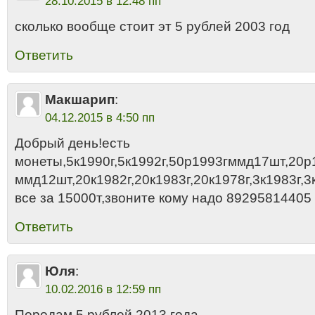
28.10.2015 в 12:48 пп
сколько вообще стоит эт 5 рублей 2003 год
Ответить
Макшарип
:
04.12.2015 в 4:50 пп
Добрый день!есть
монеты,5к1990г,5к1992г,50р1993гммд17шт,20
ммд12шт,20к1982г,20к1983г,20к1978г,3к1983г,3к
все за 15000т,звоните кому надо 89295814405
Ответить
Юля
:
10.02.2016 в 12:59 пп
Породам 5 рублей 2013 года