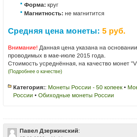
Форма:
круг
Магнитность:
не магнитится
Средняя цена монеты:
5 руб.
Внимание!
Данная цена указана на основании
проводимых в мае-июле 2015 года.
Стоимость усреднённая, на качество монет "V
(Подробнее о качестве)
Категория:
:
Монеты России - 50 копеек
•
Мо
России
•
Обиходные монеты России
2005
•
50 копеек 2005 аукцион
•
50 копеек 2005 год разновидности
•
50
2005 год С-П купить
•
50 копеек 2005 год стоимость
•
50 копеек 2005 г
года С-П продать
•
50 копеек 2005 года цена в гривнах
•
50 копеек 2005
2005 года цена в украине стоимость
•
50 копеек 2005 С-П
•
50 копеек 
2013
•
50 копеек 2005 цена стоимость 2013
•
50 копеек России - латунь
Павел Дзержинский
:
Петербургский монетный двор
•
50 копеек С-П 2005 цена
•
Монеты Рос
50 копеек 2005 года