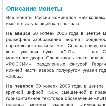
Описание монеты
Все монеты России номиналом «50 копеек»
имеют выступающий кант по краю.
На аверсе
50 копеек 2005 года в центре 
рельефное изображение Георгия Победонос
поражающего копьём змея. Справа внизу, п
коня указаны буквы «С-П» — знак Санк
монетного двора. Слева вдоль канта надпи
«РОССИИ», разделенные фигурой Георги
нижней части аверса полукругом указан го
«2005».
На реверсе
50 копеек 2005 года в центре
крупной цифрой «50», смещённой к прав
горизонтальное текстовое обозначение «КО
реверса монеты украшена стилизован