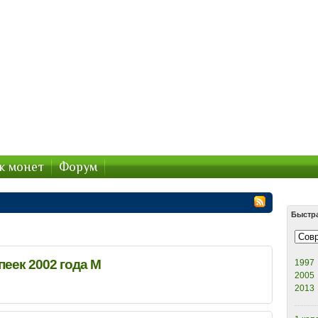
етки.ру — цены продаж монет 2020
СССР — стоимость продажи 2020
к монет
Форум
Быстр
пеек 2002 года М
1997
2005
2013