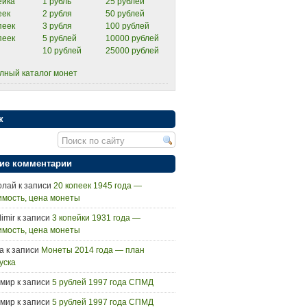
ейка
1 рубль
25 рублей
еек
2 рубля
50 рублей
пеек
3 рубля
100 рублей
пеек
5 рублей
10000 рублей
10 рублей
25000 рублей
лный каталог монет
к
ие комментарии
олай
к записи
20 копеек 1945 года —
имость, цена монеты
imir
к записи
3 копейки 1931 года —
имость, цена монеты
а
к записи
Монеты 2014 года — план
уска
мир
к записи
5 рублей 1997 года СПМД
мир
к записи
5 рублей 1997 года СПМД