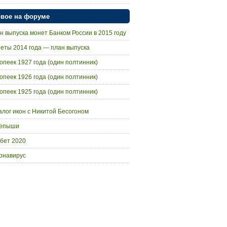
вое на форуме
н выпуска монет Банком России в 2015 году
еты 2014 года — план выпуска
копеек 1927 года (один полтинник)
копеек 1926 года (один полтинник)
копеек 1925 года (один полтинник)
алог икон с Никитой Бесогоном
епыши
бет 2020
онавирус