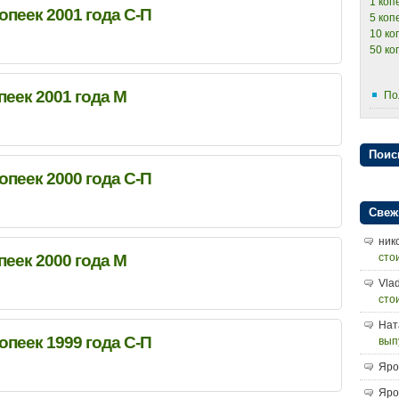
1 коп
копеек 2001 года С-П
5 коп
10 ко
50 ко
пеек 2001 года М
По
Поис
копеек 2000 года С-П
Свеж
ник
пеек 2000 года М
сто
Vlad
сто
Нат
копеек 1999 года С-П
вып
Яро
Яро