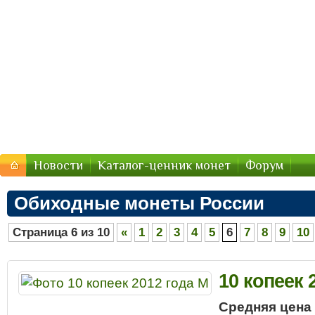
Стоимость-Монетки.ру — цены
Цены на монеты России, СССР — стоимость продажи 2
Новости
Каталог-ценник монет
Форум
Обиходные монеты России
Страница 6 из 10
«
1
2
3
4
5
6
7
8
9
10
10 копеек 
Средняя цена