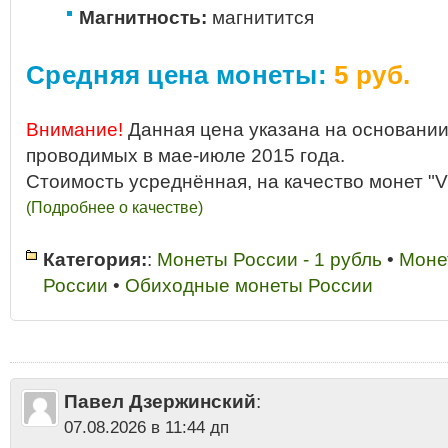
Магнитность:
магнитится
Средняя цена монеты:
5 руб.
Внимание!
Данная цена указана на основании
проводимых в мае-июле 2015 года.
Стоимость усреднённая, на качество монет "V
(Подробнее о качестве)
Категория:
:
Монеты России - 1 рубль
•
Моне
России
•
Обиходные монеты России
1 рубль 2012 аукцион
•
1 рубль 2012 год ММД
•
1 рубль 2012 год ММД к
разновидности
•
1 рубль 2012 год стоимость
•
1 рубль 2012 года ММД 
продать
•
1 рубль 2012 года цена в гривнах
•
1 рубль 2012 года цена в г
украине стоимость
•
1 рубль 2012 ММД
•
1 рубль 2012 цена
•
1 рубль 2
цена стоимость 2012
•
1 рубль ММД 2012 цена
•
1 рубль России - стал
Павел Дзержинский
:
гальванопокрытием
•
1 рубль России Московский монетный двор
•
201
Сколько стоит 1 рубль 2012 года
07.08.2026 в 11:44 дп