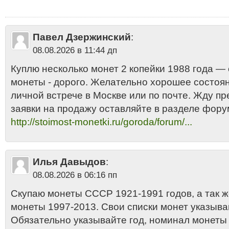
дорого
•
2 копейки 1988 года продать
•
2 копейки 1988 цена
•
2 копейк
1988 цена стоимость 2013
•
2 копейки СССР "поздние"
•
2 копейки ССС
Павел Дзержинский
:
08.08.2026 в 11:44 дп
Куплю несколько монет 2 копейки 1988 года —
монеты - дорого. Желательно хорошее состоян
личной встрече в Москве или по почте. Жду п
заявки на продажу оставляйте в разделе фору
http://stoimost-monetki.ru/goroda/forum/...
Илья Давыдов
:
08.08.2026 в 06:16 пп
Скупаю монеты СССР 1921-1991 годов, а так 
монеты 1997-2013. Свои списки монет указыва
Обязательно указывайте год, номинал монеты и