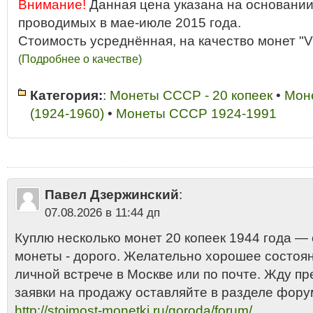
Внимание!
Данная цена указана на основании
проводимых в мае-июле 2015 года.
Стоимость усреднённая, на качество монет "V
(Подробнее о качестве)
Категория:
:
Монеты СССР - 20 копеек
•
Мон
(1924-1960)
•
Монеты СССР 1924-1991
1944
•
20 копеек
•
20 копеек 1944 год
•
20 копеек 1944 год разновиднос
•
20 копеек 1944 года дорого
•
20 копеек 1944 года купить
•
20 копеек 1
1944 года разновидности
•
20 копеек 1944 года СССР
•
20 копеек 1944
цена
•
20 копеек 1944 цена 2013
•
20 копеек 1944 цена стоимость 201
копеек СССР "ранние" - Никель
•
Сколько стоит 20 копеек 1944 года
Павел Дзержинский
:
07.08.2026 в 11:44 дп
Куплю несколько монет 20 копеек 1944 года —
монеты - дорого. Желательно хорошее состоян
личной встрече в Москве или по почте. Жду п
заявки на продажу оставляйте в разделе фору
http://stoimost-monetki.ru/goroda/forum/...