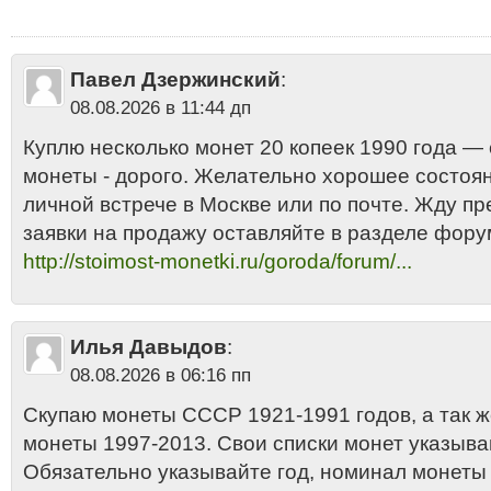
копеек 1990 года дорого
•
20 копеек 1990 года продать
•
20 копеек 199
2013
•
20 копеек 1990 цена стоимость 2013
•
20 копеек СССР "поздние
Никель
•
Сколько стоит 20 копеек 1990 года
Павел Дзержинский
:
08.08.2026 в 11:44 дп
Куплю несколько монет 20 копеек 1990 года —
монеты - дорого. Желательно хорошее состоян
личной встрече в Москве или по почте. Жду п
заявки на продажу оставляйте в разделе фору
http://stoimost-monetki.ru/goroda/forum/...
Илья Давыдов
:
08.08.2026 в 06:16 пп
Скупаю монеты СССР 1921-1991 годов, а так 
монеты 1997-2013. Свои списки монет указыва
Обязательно указывайте год, номинал монеты и