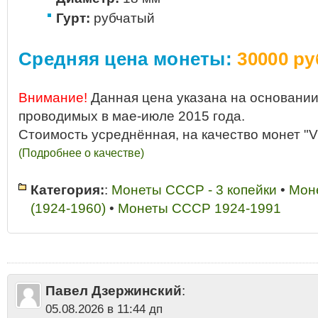
Гурт:
рубчатый
Средняя цена монеты:
30000 ру
Внимание!
Данная цена указана на основании
проводимых в мае-июле 2015 года.
Стоимость усреднённая, на качество монет "V
(Подробнее о качестве)
Категория:
:
Монеты СССР - 3 копейки
•
Мон
(1924-1960)
•
Монеты СССР 1924-1991
1958
•
3 копейки
•
3 копейки 1958 год
•
3 копейки 1958 год разновиднос
•
3 копейки 1958 года дорого
•
3 копейки 1958 года купить
•
3 копейки 1
1958 года разновидности
•
3 копейки 1958 года СССР
•
3 копейки 1958
цена
•
3 копейки 1958 цена 2013
•
3 копейки 1958 цена стоимость 201
копейки СССР "ранние" - Бронза
•
Сколько стоит 3 копейки 1958 года
Павел Дзержинский
:
05.08.2026 в 11:44 дп