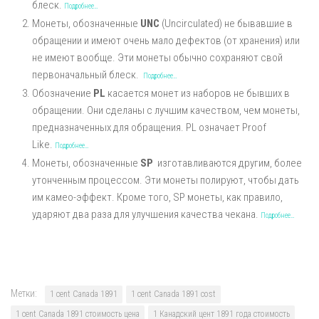
блеск.
Подробнее…
Монеты, обозначенные
UNC
(Uncirculated) не бывавшие в
обращении и имеют очень мало дефектов (от хранения) или
не имеют вообще. Эти монеты обычно сохраняют свой
первоначальный блеск.
Подробнее…
Обозначение
PL
касается монет из наборов не бывших в
обращении. Они сделаны с лучшим качеством, чем монеты,
предназначенных для обращения. PL означает Proof
Like.
Подробнее…
Монеты, обозначенные
SP
изготавливаются другим, более
утонченным процессом. Эти монеты полируют, чтобы дать
им камео-эффект. Кроме того, SP монеты, как правило,
ударяют два раза для улучшения качества чекана.
Подробнее…
Метки:
1 cent Canada 1891
1 cent Canada 1891 cost
1 cent Canada 1891 стоимость цена
1 Канадский цент 1891 года стоимость