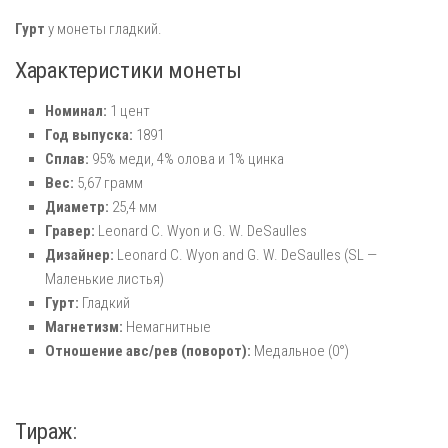
Гурт
у монеты гладкий.
Характеристики монеты
Номинал:
1 цент
Год выпуска:
1891
Сплав:
95% меди, 4% олова и 1% цинка
Вес:
5,67 грамм
Диаметр:
25,4 мм
Гравер:
Leonard C. Wyon и G. W. DeSaulles
Дизайнер:
Leonard C. Wyon and G. W. DeSaulles (SL —
Маленькие листья)
Гурт:
Гладкий
Магнетизм:
Немагнитные
Отношение авс/рев (поворот):
Медальное (0°)
Тираж: