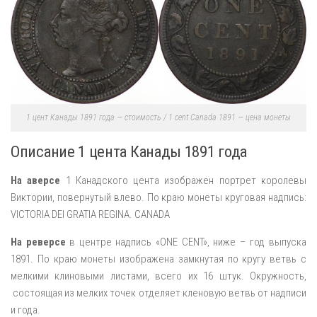
1 цент Канады 1891 года — стоимость / 1 cent Canada 1891 — цена монеты
Описание 1 цента Канады 1891 года
На аверсе
1 Канадского цента изображен портрет королевы
Виктории, повернутый влево. По краю монеты круговая надпись:
VICTORIA DEI GRATIA REGINA. CANADA
На реверсе
в центре надпись «ONE CENT», ниже – год выпуска
1891. По краю монеты изображена замкнутая по кругу ветвь с
мелкими клиновыми листами, всего их 16 штук. Окружность,
состоящая из мелких точек отделяет кленовую ветвь от надписи
и года.