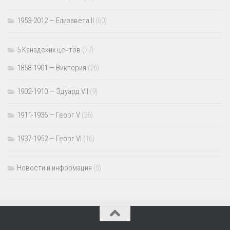
1953-2012 — Елизавета II
(60)
5 Канадских центов
(77)
1858-1901 — Виктория
(26)
1902-1910 — Эдуард VII
(9)
1911-1936 — Георг V
(26)
1937-1952 — Георг VI
(16)
Новости и информация
(5)