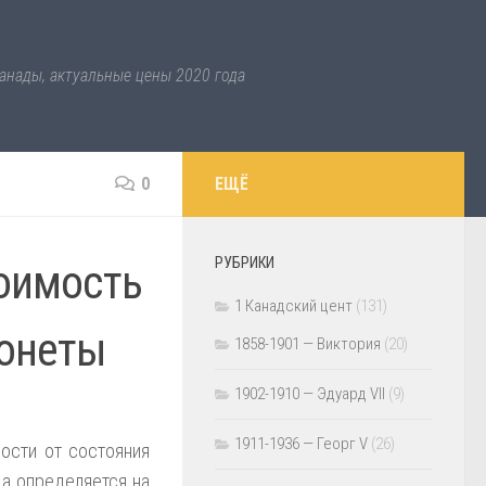
анады, актуальные цены 2020 года
0
ЕЩЁ
РУБРИКИ
тоимость
1 Канадский цент
(131)
монеты
1858-1901 — Виктория
(20)
1902-1910 — Эдуард VII
(9)
1911-1936 — Георг V
(26)
ости от состояния
да определяется на