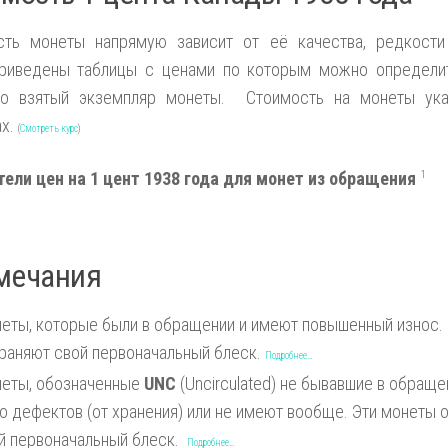
сть монеты напрямую зависит от её качества, редкости
риведены таблицы с ценами по которым можно определит
но взятый экземпляр монеты. Стоимость на монеты ука
ах.
(
Смотреть курс
)
тели цен на 1 цент 1938 года для монет из обращения
1
мечания
еты, которые были в обращении и имеют повышенный износ.
раняют свой первоначальный блеск.
Подробнее…
еты, обозначенные
UNC
(Uncirculated) не бывавшие в обраще
о дефектов (от хранения) или не имеют вообще. Эти монеты
й первоначальный блеск.
Подробнее…