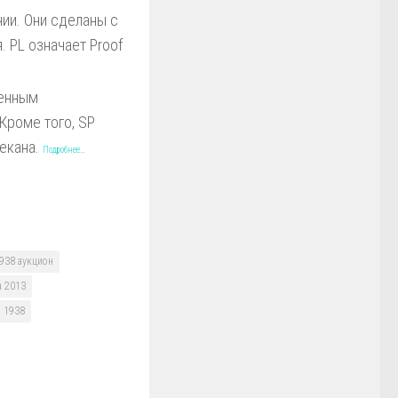
ии. Они сделаны с
 PL означает Proof
ченным
Кроме того, SP
чекана.
Подробнее…
1938 аукцион
а 2013
1938