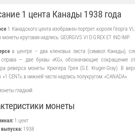
ание 1 цента Канады 1938 года
рсе
1 Канадского цента изображен портрет короля Георга VI,
 монеты круговая надпись: GEORGIVS VI D:G:REX ET IND:IMP:
ерсе
в центре – два кленовых листа (символ Канады), сл
, справа — две буквы «KG», обозначающие сокращение о
ра реверса монеты Крюгера Грея (G.E. Kruger-Gray). В ве
: «1 CENT», в нижней части надпись полукругом: «CANADA».
онеты гладкий.
актеристики монеты
инал:
1 цент
 выпуска:
1938