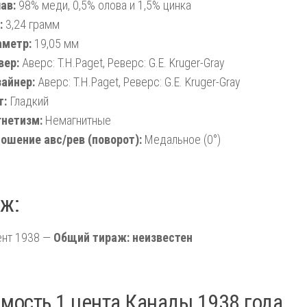
ав:
98% меди, 0,5% олова и 1,5% цинка
:
3,24 грамм
метр:
19,05 мм
вер:
Аверс: T.H.Paget, Реверс: G.E. Kruger-Gray
айнер:
Аверс: T.H.Paget, Реверс: G.E. Kruger-Gray
т:
Гладкий
нетизм:
Немагнитные
ошение авс/рев (поворот):
Медальное (0°)
ж:
ент 1938 —
Общий тираж: неизвестен
мость 1 цента Канады 1938 года