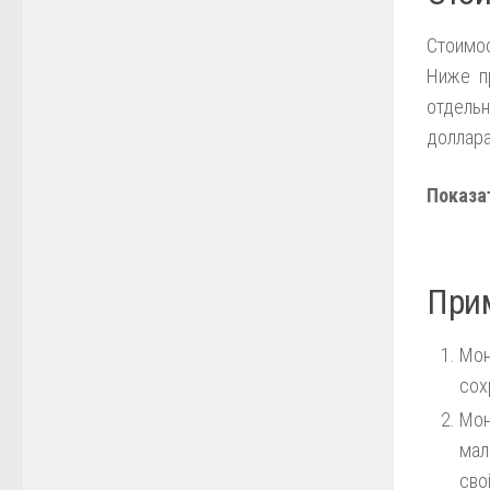
Стоимо
Ниже п
отдель
доллар
Показа
При
Мон
сох
Мон
мал
сво