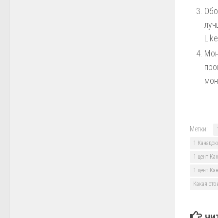
Обо
луч
Lik
Мон
про
мон
Метки:
1 Канадск
1 цент Ка
1 цент Ка
Какая сто
ЧИ