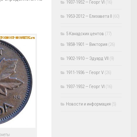
1937-1952 — Георг VI
(16)
1953-2012 — Елизавета II
(60)
5 Канадских центов
(77)
1858-1901 — Виктория
(26)
1902-1910 — Эдуард VII
(9)
1911-1936 — Георг V
(26)
1937-1952 — Георг VI
(16)
Новости и информация
(5)
монеты