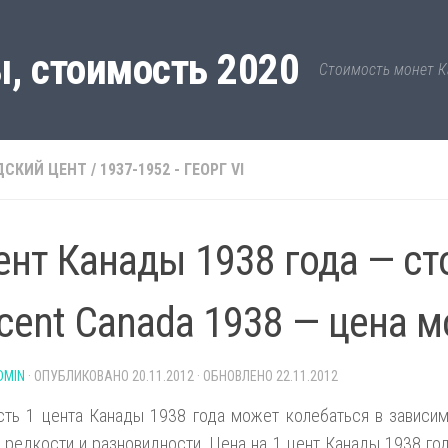
, стоимость 2020
Стоимость монет К
ДСКИЙ ЦЕНТ
/
1937-1952 - ГЕОРГ VI
ент Канады 1938 года — с
 cent Canada 1938 — цена 
DMIN
· ОПУБЛИКОВАНО
20.11.2012
· ОБНОВЛЕНО
22.11.2012
ть 1 цента Канады 1938 года может колебаться в зависим
 редкости и разновидности. Цена на 1 цент Канады 1938 го