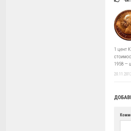
1 цент 
стоимос
1958 — 
20.11.201
ДОБАВ
Комм