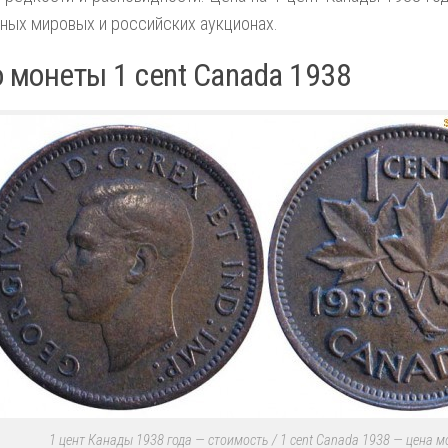
ных мировых и российских аукционах.
 монеты 1 cent Canada 1938
1 цент Канады 1938 года — стоимость / 1 cent Canada 1938 — цена 