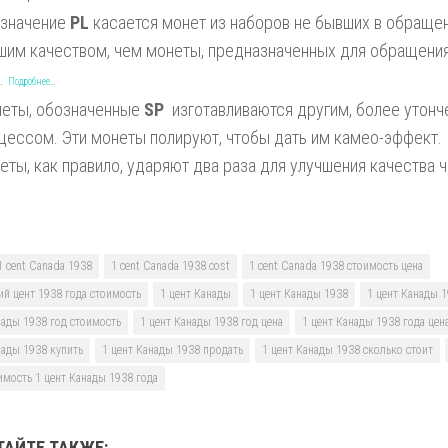
значение
PL
касается монет из наборов не бывших в обращен
шим качеством, чем монеты, предназначенных для обращения.
e.
Подробнее…
еты, обозначенные
SP
изготавливаются другим, более утон
цессом. Эти монеты полируют, чтобы дать им камео-эффект. 
еты, как правило, ударяют два раза для улучшения качества 
1 cent Canada 1938
1 cent Canada 1938 cost
1 cent Canada 1938 стоимость цена
ий цент 1938 года стоимость
1 цент Канады
1 цент Канады 1938
1 цент Канады 
нады 1938 год стоимость
1 цент Канады 1938 год цена
1 цент Канады 1938 года цен
нады 1938 купить
1 цент Канады 1938 продать
1 цент Канады 1938 сколько стоит
имость 1 цент Канады 1938 года
ТАЙТЕ ТАКЖЕ: