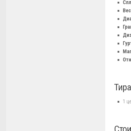
Спл
Вес
Диа
Гра
Диз
Гур
Маг
Отн
Тира
1 ц
Стои