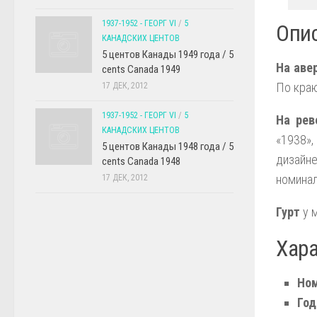
1937-1952 - ГЕОРГ VI
/
5
Опис
КАНАДСКИХ ЦЕНТОВ
5 центов Канады 1949 года / 5
На аве
cents Canada 1949
По краю
17 ДЕК, 2012
1937-1952 - ГЕОРГ VI
/
5
На рев
КАНАДСКИХ ЦЕНТОВ
«1938»
5 центов Канады 1948 года / 5
дизайне
cents Canada 1948
номинал
17 ДЕК, 2012
Гурт
у м
Хар
Ном
Год