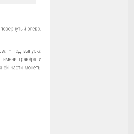
 повернутый влево.
ева – год выпуска
т имени гравёра и
рхней части монеты