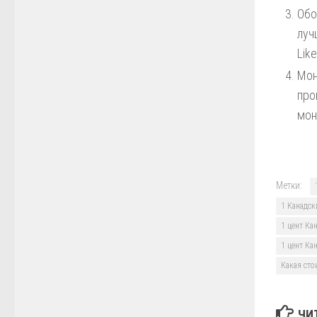
Обо
луч
Lik
Мон
про
мон
Метки:
1 Канадск
1 цент Ка
1 цент Ка
Какая сто
ЧИ