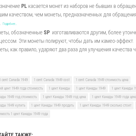
значение
PL
касается монет из наборов не бывших в обращен
шим качеством, чем монеты, предназначенных для обращения.
e.
Подробнее…
еты, обозначенные
SP
изготавливаются другим, более утон
цессом. Эти монеты полируют, чтобы дать им камео-эффект. 
еты, как правило, ударяют два раза для улучшения качества 
1 cent Canada 1949
1 cent Canada 1949 cost
1 cent Canada 1949 стоимость цена
ий цент 1949 года стоимость
1 цент Канады
1 цент Канады 1949
1 цент Канады 
нады 1949 год стоимость
1 цент Канады 1949 год цена
1 цент Канады 1949 года цен
нады 1949 купить
1 цент Канады 1949 продать
1 цент Канады 1949 сколько стоит
имость 1 цент Канады 1949 года
ТАЙТЕ ТАКЖЕ: