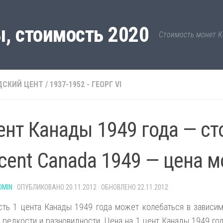
, стоимость 2020
Стоимость монет К
ДСКИЙ ЦЕНТ
/
1937-1952 - ГЕОРГ VI
ент Канады 1949 года — с
 cent Canada 1949 — цена 
DMIN
· ОПУБЛИКОВАНО
20.11.2012
· ОБНОВЛЕНО
22.11.2012
ть 1 цента Канады 1949 года может колебаться в зависим
 редкости и разновидности. Цена на 1 цент Канады 1949 го