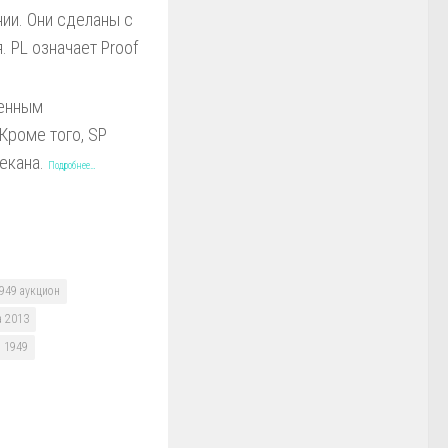
ии. Они сделаны с
 PL означает Proof
ченным
Кроме того, SP
чекана.
Подробнее…
1949 аукцион
а 2013
1949