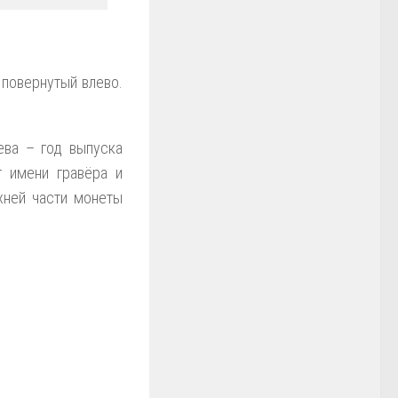
 повернутый влево.
ева – год выпуска
т имени гравёра и
рхней части монеты