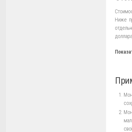
Стоимо
Ниже п
отдель
доллар
Показа
При
Мон
сох
Мон
мал
сво