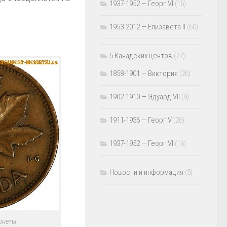
1937-1952 — Георг VI
(16)
1953-2012 — Елизавета II
(60)
5 Канадских центов
(77)
1858-1901 — Виктория
(26)
1902-1910 — Эдуард VII
(9)
1911-1936 — Георг V
(26)
1937-1952 — Георг VI
(16)
Новости и информация
(5)
монеты