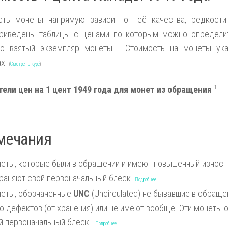
сть монеты напрямую зависит от её качества, редкости
риведены таблицы с ценами по которым можно определит
но взятый экземпляр монеты. Стоимость на монеты ука
ах.
(
Смотреть курс
)
тели цен на 1 цент 1949 года для монет из обращения
1
мечания
еты, которые были в обращении и имеют повышенный износ.
раняют свой первоначальный блеск.
Подробнее…
еты, обозначенные
UNC
(Uncirculated) не бывавшие в обраще
о дефектов (от хранения) или не имеют вообще. Эти монеты
й первоначальный блеск.
Подробнее…