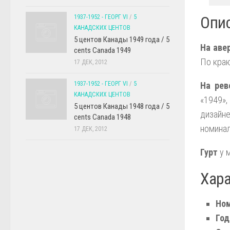
1937-1952 - ГЕОРГ VI
/
5
Опис
КАНАДСКИХ ЦЕНТОВ
5 центов Канады 1949 года / 5
На аве
cents Canada 1949
По краю
17 ДЕК, 2012
1937-1952 - ГЕОРГ VI
/
5
На рев
КАНАДСКИХ ЦЕНТОВ
«1949»
5 центов Канады 1948 года / 5
дизайне
cents Canada 1948
номинал
17 ДЕК, 2012
Гурт
у м
Хар
Ном
Год