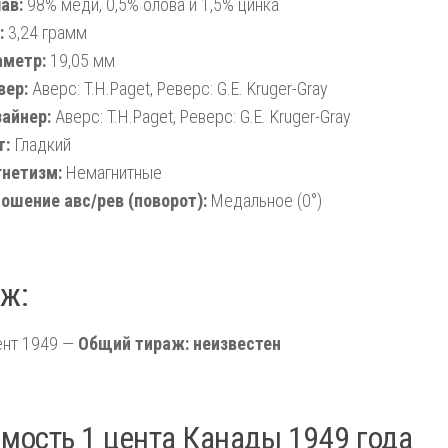
ав:
98% меди, 0,5% олова и 1,5% цинка
:
3,24 грамм
метр:
19,05 мм
вер:
Аверс: T.H.Paget, Реверс: G.E. Kruger-Gray
айнер:
Аверс: T.H.Paget, Реверс: G.E. Kruger-Gray
т:
Гладкий
нетизм:
Немагнитные
ошение авс/рев (поворот):
Медальное (0°)
ж:
ент 1949 —
Общий тираж: неизвестен
мость 1 цента Канады 1949 года