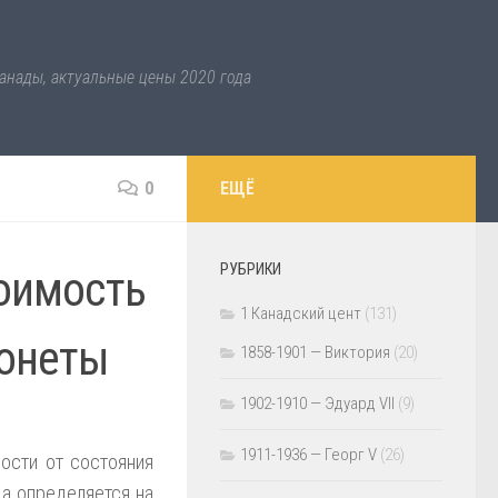
анады, актуальные цены 2020 года
0
ЕЩЁ
РУБРИКИ
тоимость
1 Канадский цент
(131)
монеты
1858-1901 — Виктория
(20)
1902-1910 — Эдуард VII
(9)
1911-1936 — Георг V
(26)
ости от состояния
да определяется на