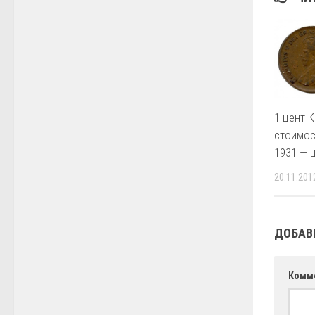
1 цент 
стоимос
1931 — 
20.11.201
ДОБАВ
Комм