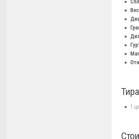
Спл
Вес
Диа
Гра
Диз
Гур
Маг
Отн
Тира
1 ц
Стои