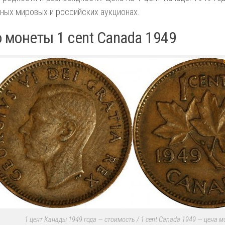
ных мировых и российских аукционах.
 монеты 1 cent Canada 1949
1 цент Канады 1949 года — стоимость / 1 cent Canada 1949 — цена 