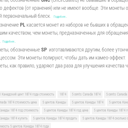
о дефектов (от хранения) или не имеют вообще. Эти монеты
й первоначальный блеск.
Подробнее…
значение
PL
касается монет из наборов не бывших в обращен
шим качеством, чем монеты, предназначенных для обращения.
e.
Подробнее…
еты, обозначенные
SP
изготавливаются другим, более утон
цессом. Эти монеты полируют, чтобы дать им камео-эффект. 
еты, как правило, ударяют два раза для улучшения качества 
1 Канадский цент 1874 года стоимость
1874
5 cents Canada 1874
5 cents Canada
anada 1874 стоимость цена
5 центов Канады
5 центов Канады 1874
5 центов Кан
Канады 1874 год стоимость
5 центов Канады 1874 год цена
5 центов Канады 1874 г
Канады 1874 купить
5 центов Канады 1874 продать
5 центов Канады 1874 сколько 
имость 5 центов Канады 1874 года