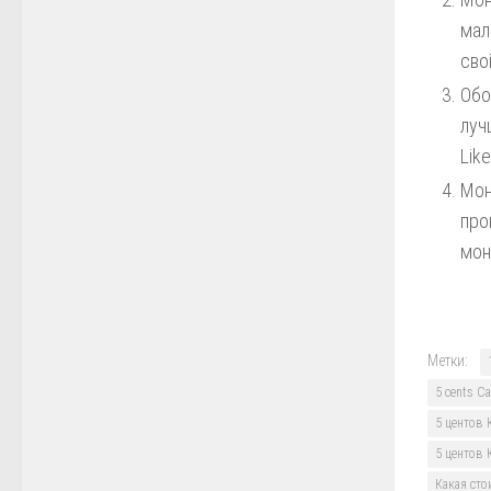
мал
сво
Обо
луч
Lik
Мон
про
мон
Метки:
5 cents C
5 центов 
5 центов 
Какая сто