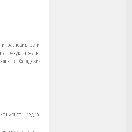
 и разновидности.
ь точную цену на
зана в Канадских
 Эти монеты редко
нии и имеют очень