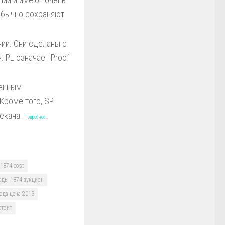
 обычно сохраняют
ии. Они сделаны с
 PL означает Proof
ченным
Кроме того, SP
чекана.
Подробнее…
 1874 cost
ады 1874 аукцион
ода цена 2013
стоит