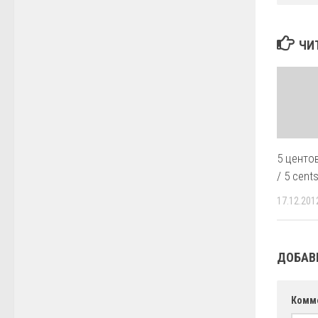
ЧИ
5 центо
/ 5 cent
17.12.201
ДОБАВ
Комм