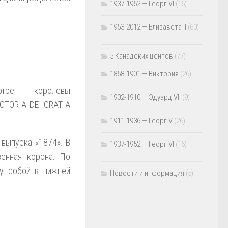
1937-1952 — Георг VI
(16)
1953-2012 — Елизавета II
(60)
5 Канадских центов
(77)
1858-1901 — Виктория
(26)
рет королевы
1902-1910 — Эдуард VII
(9)
ICTORIA DEI GRATIA
1911-1936 — Георг V
(26)
 выпуска «1874». В
1937-1952 — Георг VI
(16)
венная корона. По
у собой в нижней
Новости и информация
(5)