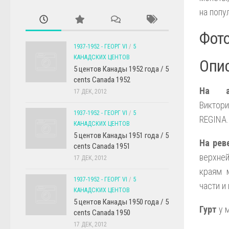
на попу
Фото
1937-1952 - ГЕОРГ VI
/
5
КАНАДСКИХ ЦЕНТОВ
Опис
5 центов Канады 1952 года / 5
cents Canada 1952
На а
17 ДЕК, 2012
Виктори
1937-1952 - ГЕОРГ VI
/
5
REGINA
КАНАДСКИХ ЦЕНТОВ
5 центов Канады 1951 года / 5
На рев
cents Canada 1951
верхне
17 ДЕК, 2012
краям 
1937-1952 - ГЕОРГ VI
/
5
части и
КАНАДСКИХ ЦЕНТОВ
5 центов Канады 1950 года / 5
Гурт
у 
cents Canada 1950
17 ДЕК, 2012