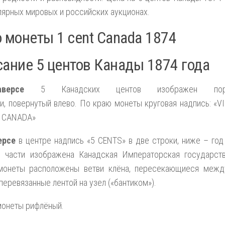
лярных мировых и российских аукционах.
 монеты 1 cent Canada 1874
ание 5 центов Канады 1874 года
версе
5 Канадских центов изображен порт
и, повернутый влево. По краю монеты круговая надпись: «V
. CANADA»
ерсе
в центре надпись «5 CENTS» в две строки, ниже – год
й части изображена Канадская Императорская государст
монеты расположены ветви клёна, пересекающиеся межд
 перевязанные лентой на узел («бантиком»).
монеты рифлёный.