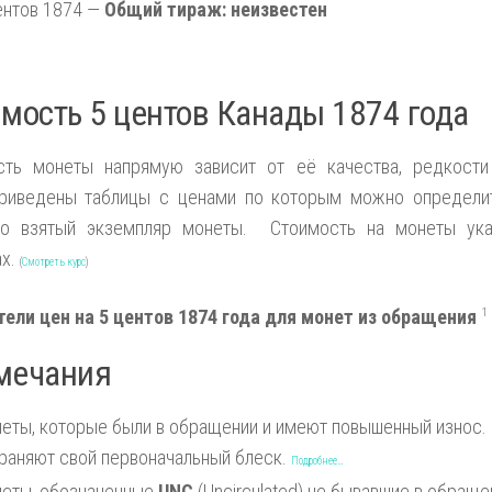
ентов 1874 —
Общий тираж: неизвестен
мость 5 центов Канады 1874 года
сть монеты напрямую зависит от её качества, редкости
риведены таблицы с ценами по которым можно определит
но взятый экземпляр монеты. Стоимость на монеты ука
ах.
(
Смотреть курс
)
тели цен на 5 центов 1874 года для монет из обращения
1
мечания
еты, которые были в обращении и имеют повышенный износ.
раняют свой первоначальный блеск.
Подробнее…
еты, обозначенные
UNC
(Uncirculated) не бывавшие в обраще