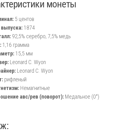
актеристики монеты
инал:
5 центов
 выпуска:
1874
алл:
92,5% серебро, 7,5% медь
:
1,16 грамма
метр:
15,5 мм
вер:
Leonard C. Wyon
айнер:
Leonard C. Wyon
т:
рифленый
нетизм:
Немагнитные
ошение авс/рев (поворот):
Медальное (0°)
ж: