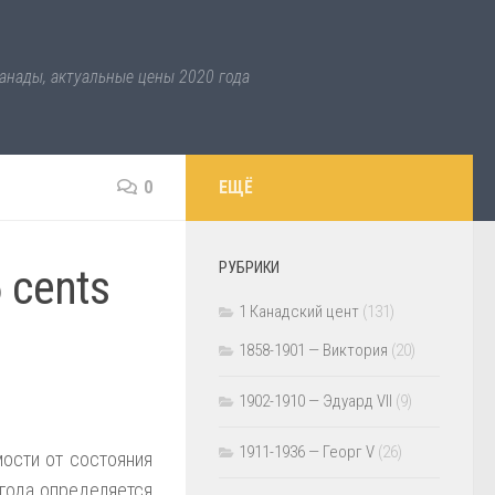
анады, актуальные цены 2020 года
0
ЕЩЁ
РУБРИКИ
 cents
1 Канадский цент
(131)
1858-1901 — Виктория
(20)
1902-1910 — Эдуард VII
(9)
1911-1936 — Георг V
(26)
ости от состояния
 года определяется