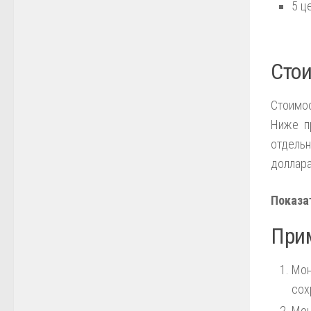
5 ц
Стои
Стоимо
Ниже п
отдель
доллар
Показа
При
Мон
сох
Мон