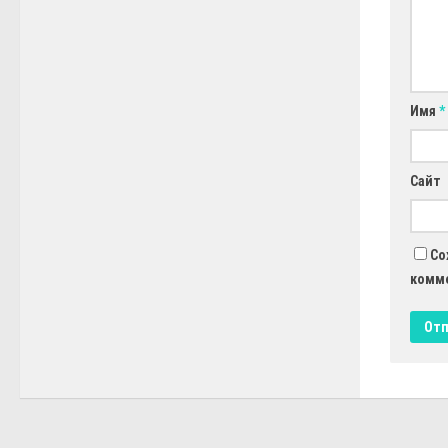
Имя
*
Сайт
Со
комм