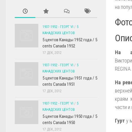
на попу
Фото
1937-1952 - ГЕОРГ VI
/
5
КАНАДСКИХ ЦЕНТОВ
Опис
5 центов Канады 1952 года / 5
cents Canada 1952
На а
17 ДЕК, 2012
Виктори
1937-1952 - ГЕОРГ VI
/
5
REGINA
КАНАДСКИХ ЦЕНТОВ
5 центов Канады 1951 года / 5
На рев
cents Canada 1951
верхне
17 ДЕК, 2012
краям 
1937-1952 - ГЕОРГ VI
/
5
части и
КАНАДСКИХ ЦЕНТОВ
5 центов Канады 1950 года / 5
Гурт
у 
cents Canada 1950
17 ДЕК, 2012