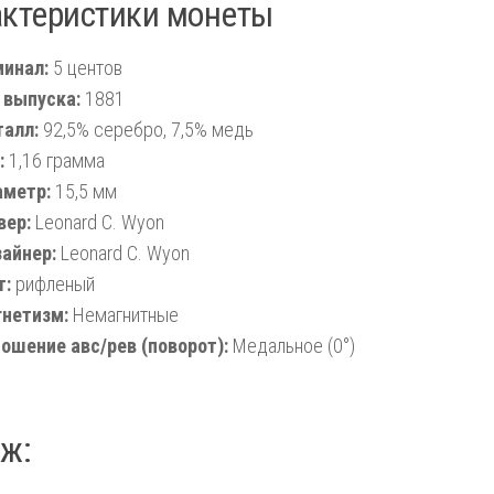
актеристики монеты
инал:
5 центов
 выпуска:
1881
алл:
92,5% серебро, 7,5% медь
:
1,16 грамма
метр:
15,5 мм
вер:
Leonard C. Wyon
айнер:
Leonard C. Wyon
т:
рифленый
нетизм:
Немагнитные
ошение авс/рев (поворот):
Медальное (0°)
ж: