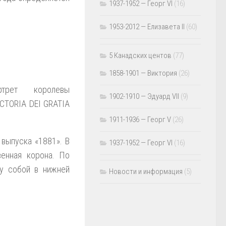
1937-1952 — Георг VI
(16)
1953-2012 — Елизавета II
(60)
5 Канадских центов
(77)
1858-1901 — Виктория
(26)
рет королевы
1902-1910 — Эдуард VII
(9)
ICTORIA DEI GRATIA
1911-1936 — Георг V
(26)
 выпуска «1881». В
1937-1952 — Георг VI
(16)
венная корона. По
у собой в нижней
Новости и информация
(5)