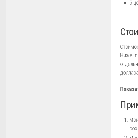
5 ц
Стои
Стоимо
Ниже п
отдель
доллар
Показа
При
Мон
сох
Мон