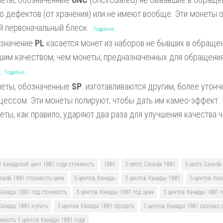
о дефектов (от хранения) или не имеют вообще. Эти монеты
й первоначальный блеск.
Подробнее…
значение
PL
касается монет из наборов не бывших в обращен
шим качеством, чем монеты, предназначенных для обращения.
e.
Подробнее…
еты, обозначенные
SP
изготавливаются другим, более утон
цессом. Эти монеты полируют, чтобы дать им камео-эффект. 
еты, как правило, ударяют два раза для улучшения качества 
1 Канадский цент 1881 года стоимость
1881
5 cents Canada 1881
5 cents Canada
anada 1881 стоимость цена
5 центов Канады
5 центов Канады 1881
5 центов Кан
Канады 1881 год стоимость
5 центов Канады 1881 год цена
5 центов Канады 1881 г
Канады 1881 купить
5 центов Канады 1881 продать
5 центов Канады 1881 сколько 
имость 5 центов Канады 1881 года