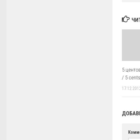
ЧИ
5 центо
/ 5 cent
17.12.201
ДОБАВ
Комм