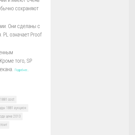
 обычно сохраняют
ии. Они сделаны с
 PL означает Proof
ченным
Кроме того, SP
чекана.
Подробнее…
 1881 cost
ады 1881 аукцион
ода цена 2013
стоит