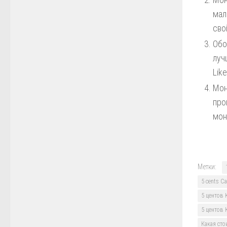
мал
сво
Обо
луч
Lik
Мон
про
мон
Метки:
5 cents C
5 центов 
5 центов 
Какая сто