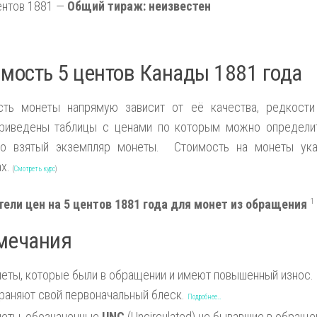
ентов 1881 —
Общий тираж: неизвестен
мость 5 центов Канады 1881 года
сть монеты напрямую зависит от её качества, редкости
риведены таблицы с ценами по которым можно определит
но взятый экземпляр монеты. Стоимость на монеты ука
ах.
(
Смотреть курс
)
тели цен на 5 центов 1881 года для монет из обращения
1
мечания
еты, которые были в обращении и имеют повышенный износ.
раняют свой первоначальный блеск.
Подробнее…
еты, обозначенные
UNC
(Uncirculated) не бывавшие в обраще