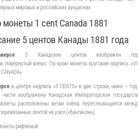
лярных мировых и российских аукционах.
 монеты 1 cent Canada 1881
ание 5 центов Канады 1881 года
версе
5 Канадских центов изображен порт
и, повернутый влево. По краю монеты круговая надпись: «V
. CANADA»
ерсе
в центре надпись «5 CENTS» в две строки, ниже – год
й части изображена Канадская Императорская государст
монеты расположены ветви клёна, пересекающиеся межд
 перевязанные лентой на узел («бантиком»).
монеты рифлёный.