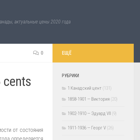
анады, актуальные цены 2020 года
0
ЕЩЁ
РУБРИКИ
 cents
1 Канадский цент
(131)
1858-1901 — Виктория
(20)
1902-1910 — Эдуард VII
(9)
1911-1936 — Георг V
(26)
ости от состояния
 года определяется