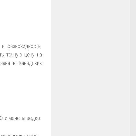
 и разновидности.
ь точную цену на
зана в Канадских
 Эти монеты редко
нии и имеют очень