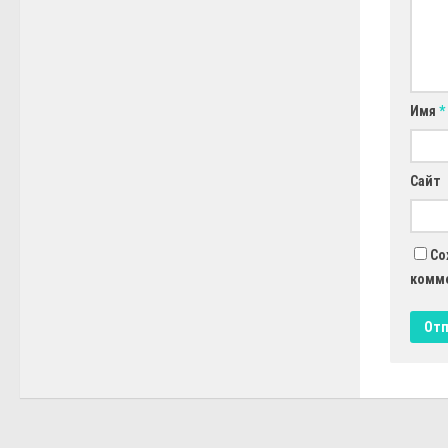
Имя
*
Сайт
Со
комм