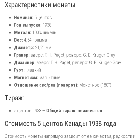
Характеристики монеты
Номинал:
5 центов
Год выпуска:
1938
Металл:
100% никель
Вес:
4,54 грамма
Диаметр:
21,21 мм
Гравер:
аверс: T. H. Paget, реверс: G. E. Kruger-Gray
Дизайнер:
аверс: T. H. Paget, реверс: G. E. Kruger-Gray
Гурт:
гладкий
Магнетизм:
магнитные
Отношение авс/рев (поворот):
Монетное (180°)
Тираж:
5 центов 1938 —
Общий тираж: неизвестен
Стоимость 5 центов Канады 1938 года
Стоимость монеты напрямую зависит от её качества, редкости и