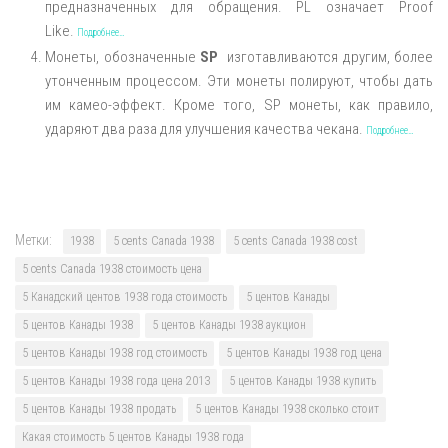
предназначенных для обращения. PL означает Proof
Like.
Подробнее…
Монеты, обозначенные
SP
изготавливаются другим, более
утонченным процессом. Эти монеты полируют, чтобы дать
им камео-эффект. Кроме того, SP монеты, как правило,
ударяют два раза для улучшения качества чекана.
Подробнее…
Метки:
1938
5 cents Canada 1938
5 cents Canada 1938 cost
5 cents Canada 1938 стоимость цена
5 Канадский центов 1938 года стоимость
5 центов Канады
5 центов Канады 1938
5 центов Канады 1938 аукцион
5 центов Канады 1938 год стоимость
5 центов Канады 1938 год цена
5 центов Канады 1938 года цена 2013
5 центов Канады 1938 купить
5 центов Канады 1938 продать
5 центов Канады 1938 сколько стоит
Какая стоимость 5 центов Канады 1938 года