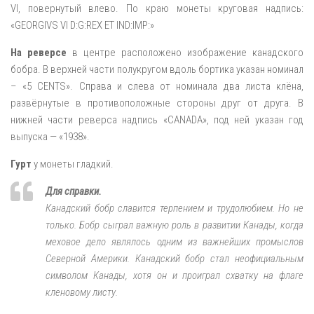
VI, повернутый влево. По краю монеты круговая надпись:
«GEORGIVS VI D:G:REX ET IND:IMP:»
На реверсе
в центре расположено изображение канадского
бобра. В верхней части полукругом вдоль бортика указан номинал
– «5 CENTS». Справа и слева от номинала два листа клёна,
развёрнутые в противоположные стороны друг от друга. В
нижней части реверса надпись «CANADA», под ней указан год
выпуска — «1938».
Гурт
у монеты гладкий.
Для справки.
Канадский бобр славится терпением и трудолюбием. Но не
только. Бобр сыграл важную роль в развитии Канады, когда
меховое дело являлось одним из важнейших промыслов
Северной Америки. Канадский бобр стал неофициальным
символом Канады, хотя он и проиграл схватку на флаге
кленовому листу.