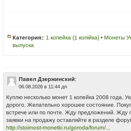
Категория:
:
1 копейка (1 копiйка)
•
Монеты У
выпуска
1 копiйка Украина 2008
•
1 копiйка Украина 2008 разновидности
•
1 коп
цена
•
1 копiйка Украина 2008 цена стоимость монеты
•
1 копейка
•
1 к
Украины 2008
•
1 копейка Украины 2008 год стоимость
•
1 копейка Укр
Украины 2008 года цена 2013
•
1 копейка Украины 2008 купить
•
1 коп
копейка Украины 2008 сколько стоит
•
2008
•
Какая стоимость 1 копейк
Павел Дзержинский
:
копейка Украины 2008 аукцион
•
Нержавеющая сталь
•
Одна копейка У
06.08.2026 в 11:44 дп
Куплю несколько монет 1 копейка 2008 года, Укр
дорого. Желательно хорошее состояние. Поку
встрече или по почте. Жду предложений. Жду
заявки на продажу оставляйте в разделе фору
http://stoimost-monetki.ru/goroda/forum/...