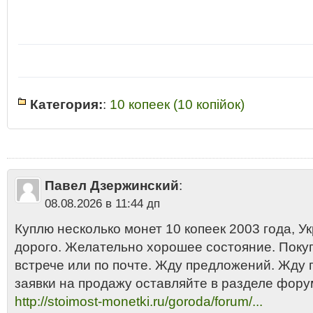
Категория:
:
10 копеек (10 копiйок)
10 копiйок Украина 2003
•
10 копiйок Украина 2003 стоимость цена
•
10
стоимость монеты
•
10 копеек
•
10 копеек Украина 2003 разновидност
Украины 2003
•
10 копеек Украины 2003 год стоимость
•
10 копеек Укр
Украины 2003 года цена 2013
•
10 копеек Украины 2003 купить
•
10 ко
копеек Украины 2003 сколько стоит
•
2003
•
Десять копеек Украины 20
Павел Дзержинский
:
стоимость 10 копеек Украины 2003 года
•
Латунь
•
Монета 10 копеек У
08.08.2026 в 11:44 дп
Куплю несколько монет 10 копеек 2003 года, Укр
дорого. Желательно хорошее состояние. Поку
встрече или по почте. Жду предложений. Жду
заявки на продажу оставляйте в разделе фору
http://stoimost-monetki.ru/goroda/forum/...