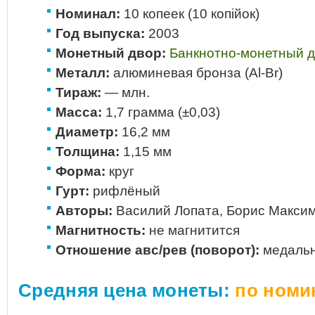
Номинал:
10 копеек (10 копiйок)
Год выпуска:
2003
Монетный двор:
Банкнотно-монетный 
Металл:
алюминевая бронза (Al-Br)
Тираж:
— млн.
Масса:
1,7 грамма (±0,03)
Диаметр:
16,2 мм
Толщина:
1,15 мм
Форма:
круг
Гурт:
рифлёный
Авторы:
Василий Лопата, Борис Макси
Магнитность:
не магнитится
Отношение авс/рев (поворот):
медальн
Средняя цена монеты:
по номи