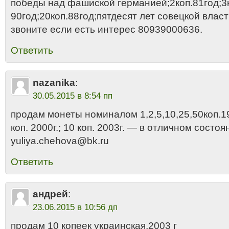
победы над фашиской германией;2коп.81год;3к
90год;20коп.88год;пятдесят лет совецкой власт
звоните если есть интерес 80939000636.
Ответить
nazanika
:
30.05.2015 в 8:54 пп
продам монеты номиналом 1,2,5,10,25,50коп.19
коп. 2000г.; 10 коп. 2003г. — в отличном состо
yuliya.chehova@bk.ru
Ответить
андрей
:
23.06.2015 в 10:56 дп
продам 10 копеек украинская,2003 г