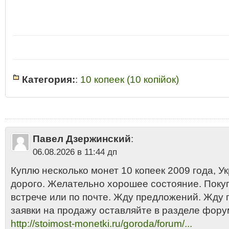
Категория:
:
10 копеек (10 копiйок)
10 копiйок Украина 2009
•
10 копiйок Украина 2009 стоимость цена
•
10
стоимость монеты
•
10 копеек
•
10 копеек Украина 2009 разновидност
Украины 2009
•
10 копеек Украины 2009 год стоимость
•
10 копеек Укр
Украины 2009 года цена 2013
•
10 копеек Украины 2009 купить
•
10 ко
копеек Украины 2009 сколько стоит
•
2009
•
Десять копеек Украины 20
Павел Дзержинский
:
стоимость 10 копеек Украины 2009 года
•
Латунь
•
Монета 10 копеек У
06.08.2026 в 11:44 дп
Куплю несколько монет 10 копеек 2009 года, Укр
дорого. Желательно хорошее состояние. Поку
встрече или по почте. Жду предложений. Жду
заявки на продажу оставляйте в разделе фору
http://stoimost-monetki.ru/goroda/forum/...