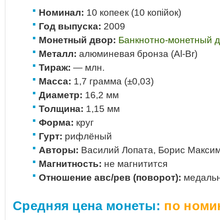
Номинал:
10 копеек (10 копiйок)
Год выпуска:
2009
Монетный двор:
Банкнотно-монетный 
Металл:
алюминевая бронза (Al-Br)
Тираж:
— млн.
Масса:
1,7 грамма (±0,03)
Диаметр:
16,2 мм
Толщина:
1,15 мм
Форма:
круг
Гурт:
рифлёный
Авторы:
Василий Лопата, Борис Макси
Магнитность:
не магнитится
Отношение авс/рев (поворот):
медальн
Средняя цена монеты:
по номи