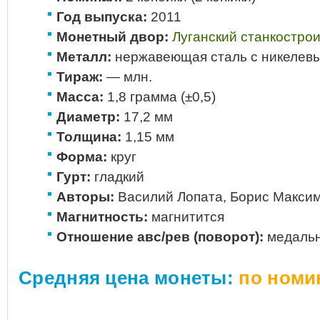
Год выпуска:
2011
Монетный двор:
Луганский станкостро
Металл:
нержавеющая сталь с никелевы
Тираж:
— млн.
Масса:
1,8 грамма (±0,5)
Диаметр:
17,2 мм
Толщина:
1,15 мм
Форма:
круг
Гурт:
гладкий
Авторы:
Василий Лопата, Борис Макси
Магнитность:
магнитится
Отношение авс/рев (поворот):
медальн
Средняя цена монеты:
по номи