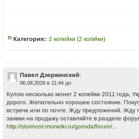
Категория:
:
2 копейки (2 копiйки)
2 копiйки Украина 2011
•
2 копiйки Украина 2011 стоимость цена
•
2 коп
стоимость монеты
•
2 копейки
•
2 копейки Украина 2011 разновидност
Украины 2011
•
2 копейки Украины 2011 год стоимость
•
2 копейки Укра
Украины 2011 года цена 2013
•
2 копейки Украины 2011 купить
•
2 копе
копейки Украины 2011 сколько стоит
•
2011
•
Две копейки Украины 201
Павел Дзержинский
:
стоимость 2 копейки Украины 2011 года
•
Монета 2 копейки Украины 2
сталь
06.08.2026 в 11:44 дп
Куплю несколько монет 2 копейки 2011 года, Укр
дорого. Желательно хорошее состояние. Поку
встрече или по почте. Жду предложений. Жду
заявки на продажу оставляйте в разделе фору
http://stoimost-monetki.ru/goroda/forum/...