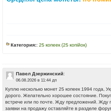
Категория:
:
25 копеек (25 копiйок)
1994
•
25 копiйок Украина 1994
•
25 копiйок Украина 1994 стоимость ц
цена стоимость монеты
•
25 копеек
•
25 копеек Украина 1994 разнови
копеек Украины 1994
•
25 копеек Украины 1994 год стоимость
•
25 коп
копеек Украины 1994 года цена 2013
•
25 копеек Украины 1994 купить
продать
•
25 копеек Украины 1994 сколько стоит
•
Двадцать пять копее
Павел Дзержинский
:
•
Какая стоимость 25 копеек Украины 1994 года
•
Латунь - 25 копеек
•
М
аукцион
06.08.2026 в 11:44 дп
Куплю несколько монет 25 копеек 1994 года, Укр
дорого. Желательно хорошее состояние. Поку
встрече или по почте. Жду предложений. Жду
заявки на продажу оставляйте в разделе фору