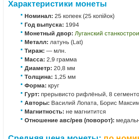
Характеристики монеты
Номинал:
25 копеек (25 копiйок)
Год выпуска:
1994
Монетный двор:
Луганский станкостро
Металл:
латунь (Lat)
Тираж:
— млн.
Масса:
2,9 грамма
Диаметр:
20,8 мм
Толщина:
1,25 мм
Форма:
круг
Гурт:
прерывисто рифлёный, 8 сегмент
Авторы:
Василий Лопата, Борис Макси
Магнитность:
не магнитится
Отношение авс/рев (поворот):
медальн
Средняя цена монеты:
по номи