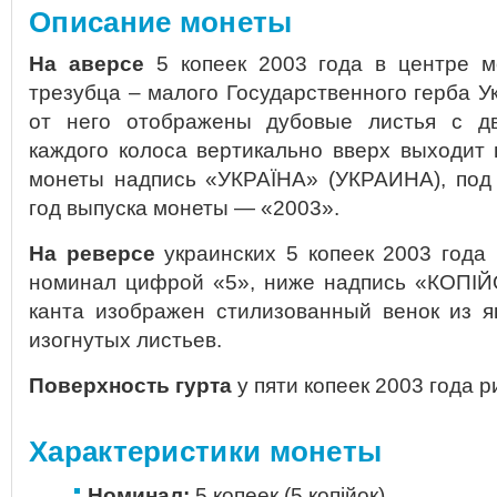
Описание монеты
На аверсе
5 копеек 2003 года в центре м
трезубца – малого Государственного герба У
от него отображены дубовые листья с дв
каждого колоса вертикально вверх выходит 
монеты надпись «УКРАЇНА» (УКРАИНА), под
год выпуска монеты — «2003».
На реверсе
украинских 5 копеек 2003 года
номинал цифрой «5», ниже надпись «КОПIЙО
канта изображен стилизованный венок из я
изогнутых листьев.
Поверхность гурта
у пяти копеек 2003 года 
Характеристики монеты
Номинал:
5 копеек (5 копiйок)