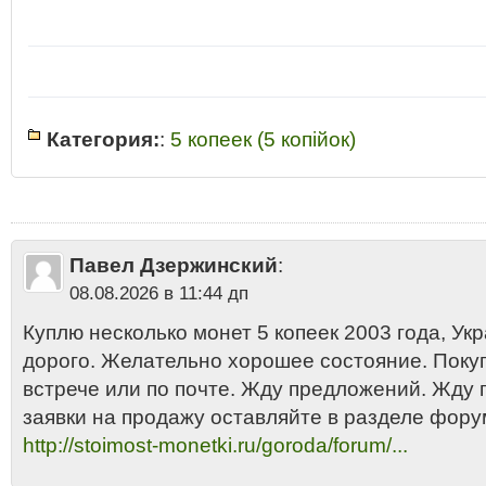
Категория:
:
5 копеек (5 копiйок)
2003
•
5 копiйок Украина 2003
•
5 копiйок Украина 2003 стоимость цена
стоимость монеты
•
5 копеек
•
5 копеек Украина 2003 разновидности
•
Украины 2003
•
5 копеек Украины 2003 год стоимость
•
5 копеек Украи
Украины 2003 года цена 2013
•
5 копеек Украины 2003 купить
•
5 копее
копеек Украины 2003 сколько стоит
•
Какая стоимость 5 копеек Украин
Павел Дзержинский
:
Украины 2003 аукцион
•
Нержавеющая сталь
•
Пять копеек Украины 2
08.08.2026 в 11:44 дп
Куплю несколько монет 5 копеек 2003 года, Укра
дорого. Желательно хорошее состояние. Поку
встрече или по почте. Жду предложений. Жду
заявки на продажу оставляйте в разделе фору
http://stoimost-monetki.ru/goroda/forum/...