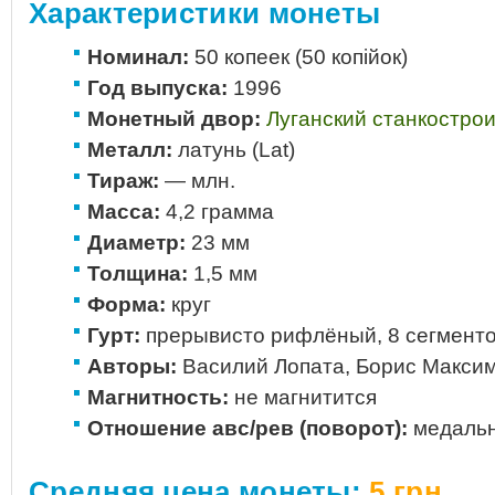
Характеристики монеты
Номинал:
50 копеек (50 копiйок)
Год выпуска:
1996
Монетный двор:
Луганский станкостро
Металл:
латунь (Lat)
Тираж:
— млн.
Масса:
4,2 грамма
Диаметр:
23 мм
Толщина:
1,5 мм
Форма:
круг
Гурт:
прерывисто рифлёный, 8 сегмент
Авторы:
Василий Лопата, Борис Макси
Магнитность:
не магнитится
Отношение авс/рев (поворот):
медальн
Средняя цена монеты:
5 грн