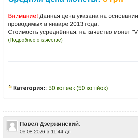
Внимание!
Данная цена указана на основании
проводимых в январе 2013 года.
Стоимость усреднённая, на качество монет "V
(Подробнее о качестве)
Категория:
:
50 копеек (50 копiйок)
1996
•
50 копiйок Украина 1996
•
50 копiйок Украина 1996 стоимость ц
цена стоимость монеты
•
50 копеек
•
50 копеек Украина 1996 разнови
копеек Украины 1996
•
50 копеек Украины 1996 год стоимость
•
50 коп
копеек Украины 1996 года цена 2013
•
50 копеек Украины 1996 купить
продать
•
50 копеек Украины 1996 сколько стоит
•
Какая стоимость 50 
Павел Дзержинский
:
Латунь - 50 копеек
•
Монета 50 копеек Украины 1996 аукцион
•
Пятьдес
стоимость
06.08.2026 в 11:44 дп