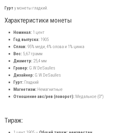
Гурт
у монеты гладкий.
Характеристики монеты
Номинал:
1 цент
Год выпуска:
1905
Сплав:
95% меди, 4% олова и 1% цинка
Вес:
5,67 грамм
Диаметр:
25,4 мм
Гравер:
G.W.DeSaulles
Дизайнер:
G.W.DeSaulles
Гурт:
Гладкий
Магнетизм:
Немагнитные
Отношение авс/рев (поворот):
Медальное (0°)
Тираж:
1 цент 1905 —
Общий тираж: неизвестен