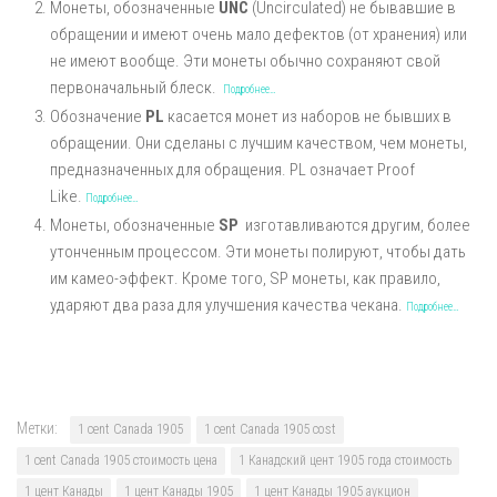
Монеты, обозначенные
UNC
(Uncirculated) не бывавшие в
обращении и имеют очень мало дефектов (от хранения) или
не имеют вообще. Эти монеты обычно сохраняют свой
первоначальный блеск.
Подробнее…
Обозначение
PL
касается монет из наборов не бывших в
обращении. Они сделаны с лучшим качеством, чем монеты,
предназначенных для обращения. PL означает Proof
Like.
Подробнее…
Монеты, обозначенные
SP
изготавливаются другим, более
утонченным процессом. Эти монеты полируют, чтобы дать
им камео-эффект. Кроме того, SP монеты, как правило,
ударяют два раза для улучшения качества чекана.
Подробнее…
Метки:
1 cent Canada 1905
1 cent Canada 1905 cost
1 cent Canada 1905 стоимость цена
1 Канадский цент 1905 года стоимость
1 цент Канады
1 цент Канады 1905
1 цент Канады 1905 аукцион