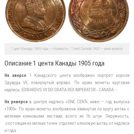
1 цент Канады 1905 года — стоимость / 1 cent Canada 1905 — цена монеты
Описание 1 цента Канады 1905 года
На аверсе
1 Канадского цента изображен портрет короля
Эдуарда VII, повернутый вправо. По краю монеты круговая
надпись: EDWARDVS VII DEI GRATIA REX IMPERATOR
CANADA
·
·
На реверсе
в центре надпись «ONE CENT», ниже – год выпуска
«1905». По краю монеты изображена замкнутая по кругу ветвь с
мелкими клиновыми листами, всего их 16 штук. Окружность,
состоящая из мелких точек отделяет кленовую ветвь от надписи
и года.