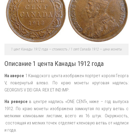
1 цент Канады 1912 года — стоимость / 1 cent Canada 1912 — цена монеты
Описание 1 цента Канады 1912 года
На аверсе
1 Канадского цента изображен портрет короля Георга
V, повернутый влево. По краю монеты круговая надпись:
GEORGIVS V DEI GRA: REX ET IND:IMP:
На реверсе
в центре надпись «ONE CENT», ниже – год выпуска
1912. По краю монеты изображена замкнутая по кругу ветвь с
мелкими клиновыми листами, всего их 16 штук. Окружность,
состоящая из мелких точек отделяет кленовую ветвь от надписи
и года.