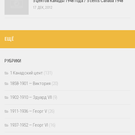
5 центов Канады 1948 года / 5 cents Canada 1948
17 ДЕК, 2012
ЕЩЁ
РУБРИКИ
1 Канадский цент
(131)
1858-1901 — Виктория
(20)
1902-1910 — Эдуард VII
(9)
1911-1936 — Георг V
(26)
1937-1952 — Георг VI
(16)