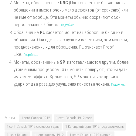
Монеты, обозначенные
UNC
(Uncirculated) не бывавшие в
обращении и имеют очень мало дефектов (от хранения) или
не имеют вообще. Эти монеты обычно сохраняют свой
первоначальный блеск.
Подробнее…
Обозначение
PL
касается монет из наборов не бывших в
обращении. Они сделаны с лучшим качеством, чем монеты,
предназначенных для обращения. PL означает Proof
Like.
Подробнее…
Монеты, обозначенные
SP
изготавливаются другим, более
утонченным процессом. Эти монеты полируют, чтобы дать
им камео-эффект. Кроме того, SP монеты, как правило,
ударяют два раза для улучшения качества чекана.
Подробнее…
Метки:
1 cent Canada 1912
1 cent Canada 1912 cost
1 cent Canada 1912 стоимость цена
1 Канадский цент 1912 года стоимость
1 цент Канады
1 цент Канады 1912
1 цент Канады 1912 аукцион