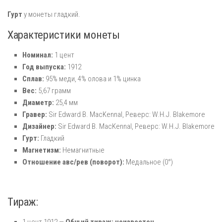
Гурт
у монеты гладкий.
Характеристики монеты
Номинал:
1 цент
Год выпуска:
1912
Сплав:
95% меди, 4% олова и 1% цинка
Вес:
5,67 грамм
Диаметр:
25,4 мм
Гравер:
Sir Edward B. MacKennal, Реверс: W.H.J. Blakemore
Дизайнер:
Sir Edward B. MacKennal, Реверс: W.H.J. Blakemore
Гурт:
Гладкий
Магнетизм:
Немагнитные
Отношение авс/рев (поворот):
Медальное (0°)
Тираж: