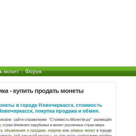
тов : Монеты России и Украины
раины
к монет
Форум
ка - купить продать монеты
онеты в городе Новочеркасск, стоимость
 Новочеркасск, покупка продажа и обмен.
еском сайте-справочнике “Стоимость-Монетки.ру” размещён
ы
, стран ближнего зарубежья и монет различных стран мира.
ть
объявления о продаже
,
покупке
или
обмену монет
в городе