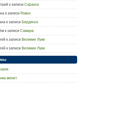
трий
к записи
Саранск
на
к записи
Ровно
ана
к записи
Бердянск
ём
к записи
Самара
гей
к записи
Великие Луки
гей
к записи
Великие Луки
умы
говля
нка монет