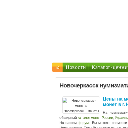
Форум нумизма
Монеты в городах РФ и Ук
Новости
Каталог-ценни
Новочеркасск нумизмати
Цены на м
монет в г.
Новочеркасск – монеты
На нумизматич
обширный
каталог монет России
,
Украин
На нашем
форуме
Вы можете размести