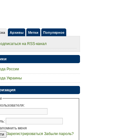
ска
Архивы
Метки
Популярное
одписаться на RSS-канал
ики
ода России
ода Украины
ризация
и
пользователя:
ль:
апомнить меня
Зарегистрироваться
Забыли пароль?
ти