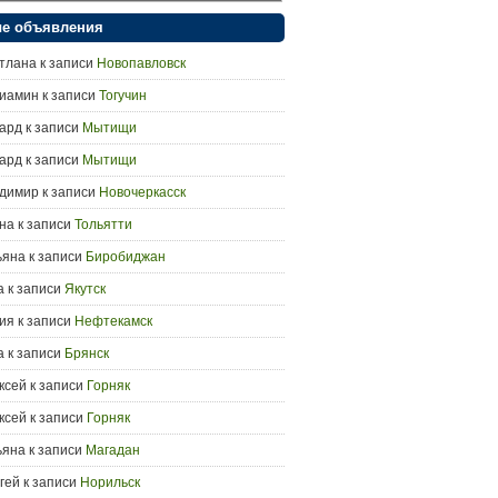
е объявления
тлана
к записи
Новопавловск
иамин
к записи
Тогучин
ард
к записи
Мытищи
ард
к записи
Мытищи
димир
к записи
Новочеркасск
на
к записи
Тольятти
ьяна
к записи
Биробиджан
а
к записи
Якутск
ия
к записи
Нефтекамск
а
к записи
Брянск
ксей
к записи
Горняк
ксей
к записи
Горняк
ьяна
к записи
Магадан
гей
к записи
Норильск