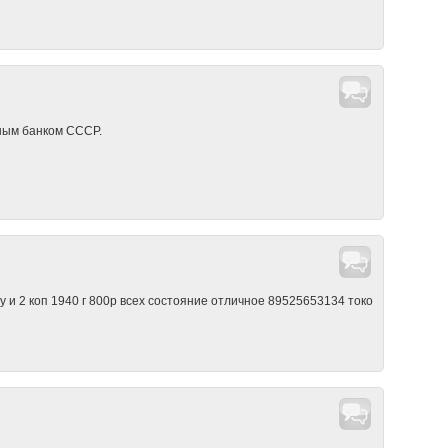
нным банком СССР.
ну и 2 коп 1940 г 800р всех состояние отличное 89525653134 токо