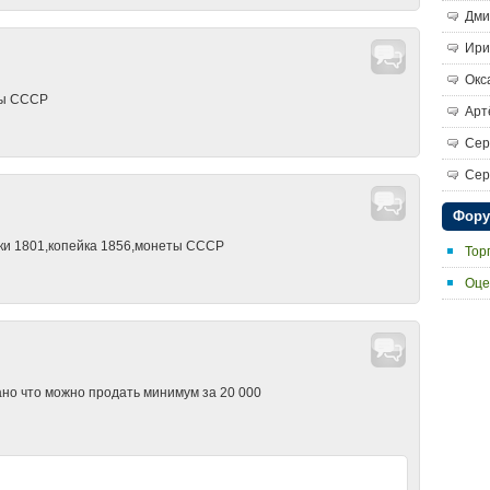
Дми
Ири
Окс
ты СССР
Арт
Сер
Сер
Фор
йки 1801,копейка 1856,монеты СССР
Тор
Оце
сано что можно продать минимум за 20 000