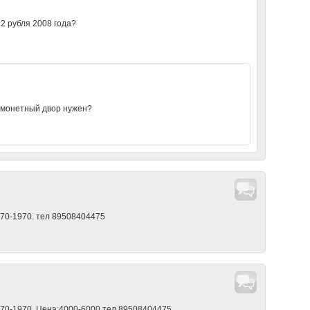
2 рубля 2008 года?
ой монетный двор нужен?
70-1970. тел 89508404475
70-1970. Цена:4000-6000 тел 89508404475