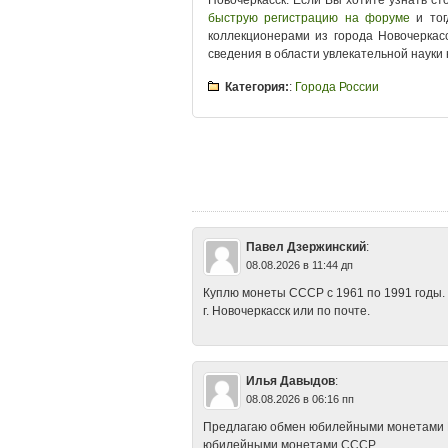
Новочеркасск. Если Вы хотите узнать ст
быструю регистрацию на форуме
и тог
коллекционерами из города Новочеркас
сведения в области увлекательной науки
Категория:
:
Города России
Tags
:
Новочеркасск 10 рублей
•
Новоче
Новочеркасск копейки и рубли
•
Новоче
монеты России
•
Новочеркасск монет
монетами
•
Новочеркасск покупка мон
монеты
•
Новочеркасск стоимость мон
Новочеркасск юбилейные монеты
Павел Дзержинский
:
08.08.2026 в 11:44 дп
Куплю монеты СССР с 1961 по 1991 годы.
г. Новочеркасск или по почте.
Илья Давыдов
:
08.08.2026 в 06:16 пп
Предлагаю обмен юбилейными монетами Рос
юбилейными монетами СССР.