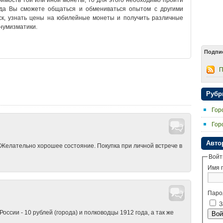
оимость той или иной монеты, то для этого необходимо пройти
да Вы сможете общаться и обмениваться опытом с другими
ск, узнать цены на юбилейные монеты и получить различные
 нумизматики.
Подпи
ркасск альбом для монет
•
Новочеркасск коллекционирование
•
ркасск купить монеты
•
Новочеркасск монеты
•
Новочеркасск
П
ы СССР
•
Новочеркасск нумизматика
•
Новочеркасск обмен
ет
•
Новочеркасск продажа монет
•
Новочеркасск продать
ет
•
Новочеркасск форум
•
Новочеркасск цены на монеты
•
Рубр
Гор
Гор
Авто
 Желательно хорошее состояние. Покупка при личной встрече в
Войт
Имя 
Паро
З
сии - 10 рублей (города) и полководцы 1912 года, а так же
Вой