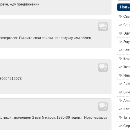
трече, жду предложений.
Новы
Све
Вен
Эду
очеркасск. Пишите свои списки на продажу или обмен.
Эду
Вла
Еле
Тат
Инг
)89064219073
Лил
Вик
Але
Але
Тат
тикой, значением 2 или 5 марок, 1935-36 годов. г. Новочеркасск
Сер