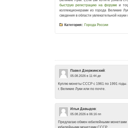
Великие Луки. Если Вы хотите узнать ст
быструю регистрацию на форуме
и тог
коллекционерами из города Великие Лу
сведения в области увлекательной науки
Категория:
:
Города России
Tags
:
Великие Луки 10 рублей
•
Велики
Великие Луки копейки и рубли
•
Велики
монеты России
•
Великие Луки монет
монетами
•
Великие Луки покупка моне
•
Великие Луки стоимость монет
•
Вели
юбилейные монеты
Павел Дзержинский
:
05.08.2026 в 11:44 дп
Куплю монеты СССР с 1961 по 1991 годы.
г. Великие Луки или по почте.
Илья Давыдов
:
05.08.2026 в 06:16 пп
Предлагаю обмен юбилейными монетами Рос
юбилейными монетами СССР.