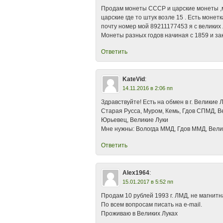
Продам монеты СССР и царские монеты ,м
царские где то штук возле 15 . Есть моне
почту номер мой 89211177453 я с великих 
Монеты разных годов начиная с 1859 и за
Ответить
KateVid
:
14.11.2016 в 2:06 пп
Здравствуйте! Есть на обмен в г. Великие
Старая Русса, Муром, Кемь, Гдов СПМД, 
Юрьевец, Великие Луки
Мне нужны: Вологда ММД, Гдов ММД, Вел
Ответить
Alex1964
:
15.01.2017 в 5:52 пп
Продам 10 рублей 1993 г. ЛМД, не магнитн
По всем вопросам писать на e-mail.
Проживаю в Великих Луках