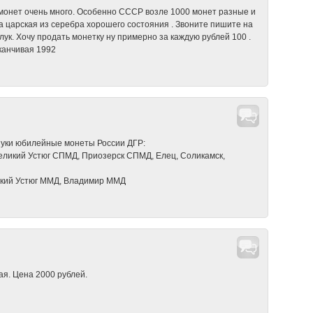
онет очень много. Особенно СССР возле 1000 монет разные и
тка царская из серебра хорошего состояния . Звоните пишите на
лук. Хочу продать монетку ну примерно за каждую рублей 100 .
канчивая 1992
 Луки юбилейные монеты России ДГР:
Великий Устюг СПМД, Приозерск СПМД, Елец, Соликамск,
икий Устюг ММД, Владимир ММД
ая. Цена 2000 рублей.