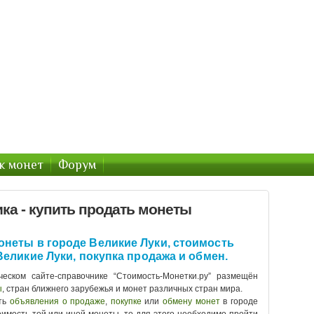
тов : Монеты России и Украины
раины
к монет
Форум
ка - купить продать монеты
онеты в городе Великие Луки, стоимость
 Великие Луки, покупка продажа и обмен.
еском сайте-справочнике “Стоимость-Монетки.ру” размещён
ы
, стран ближнего зарубежья и монет различных стран мира.
ть
объявления о продаже
,
покупке
или
обмену монет
в городе