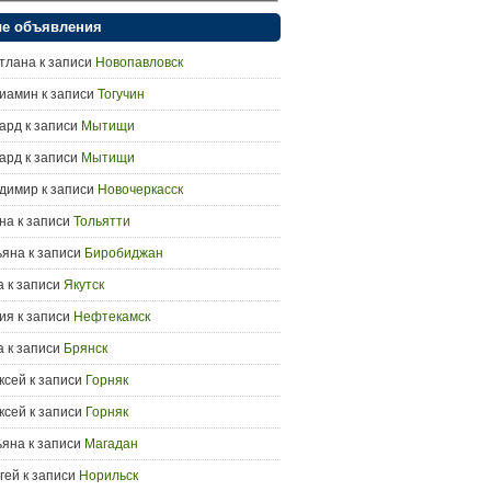
е объявления
тлана
к записи
Новопавловск
иамин
к записи
Тогучин
ард
к записи
Мытищи
ард
к записи
Мытищи
димир
к записи
Новочеркасск
на
к записи
Тольятти
ьяна
к записи
Биробиджан
а
к записи
Якутск
ия
к записи
Нефтекамск
а
к записи
Брянск
ксей
к записи
Горняк
ксей
к записи
Горняк
ьяна
к записи
Магадан
гей
к записи
Норильск