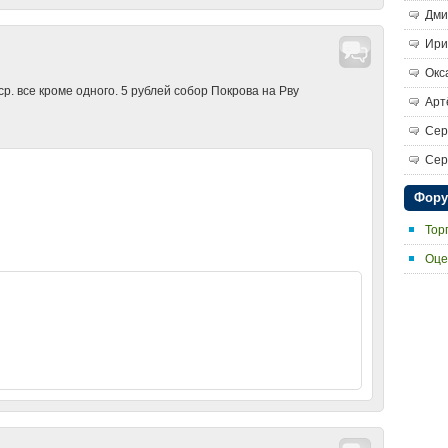
Дми
Ири
Окс
. все кроме одного. 5 рублей собор Покрова на Рву
Арт
Сер
Сер
Фор
Тор
Оце