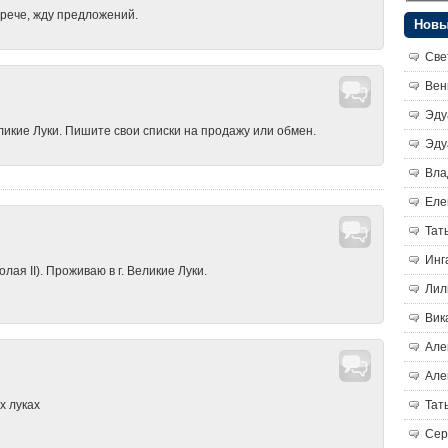
трече, жду предложений.
Новы
Све
Вен
Эду
икие Луки. Пишите свои списки на продажу или обмен.
Эду
Вла
Еле
Тат
Инг
ая II). Проживаю в г. Великие Луки.
Лил
Вик
Але
Але
Тат
х луках
Сер