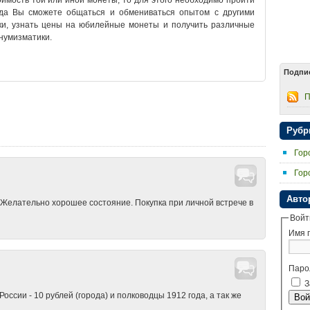
оимость той или иной монеты, то для этого необходимо пройти
да Вы сможете общаться и обмениваться опытом с другими
ки, узнать цены на юбилейные монеты и получить различные
 нумизматики.
Подпи
е Луки альбом для монет
•
Великие Луки коллекционирование
•
е Луки купить монеты
•
Великие Луки монеты
•
Великие Луки
П
ы СССР
•
Великие Луки нумизматика
•
Великие Луки обмен
т
•
Великие Луки продажа монет
•
Великие Луки продать монеты
кие Луки форум
•
Великие Луки цены на монеты
•
Великие Луки
Рубр
Гор
Гор
Авто
 Желательно хорошее состояние. Покупка при личной встрече в
Войт
Имя 
Паро
З
сии - 10 рублей (города) и полководцы 1912 года, а так же
Вой