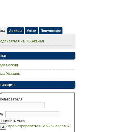
ска
Архивы
Метки
Популярное
одписаться на RSS-канал
ики
ода России
ода Украины
ризация
и
пользователя:
ль:
апомнить меня
Зарегистрироваться
Забыли пароль?
ти