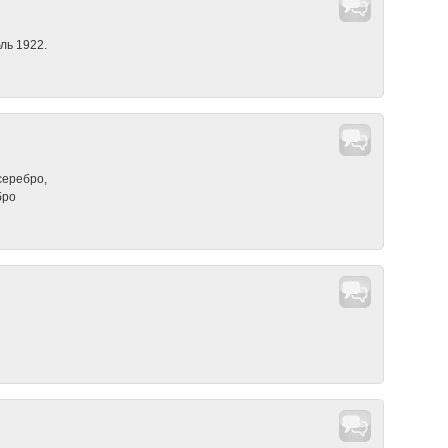
ль 1922.
серебро,
бро