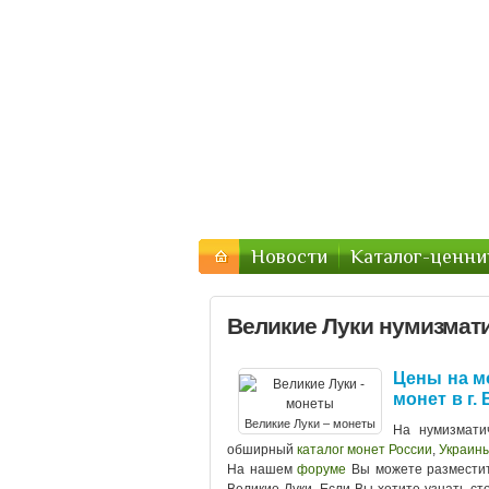
Форум нумизма
Монеты в городах РФ и Ук
Новости
Каталог-ценни
Великие Луки нумизмати
Цены на м
монет в г.
Великие Луки – монеты
На нумизматич
обширный
каталог монет России
,
Украин
На нашем
форуме
Вы можете размести