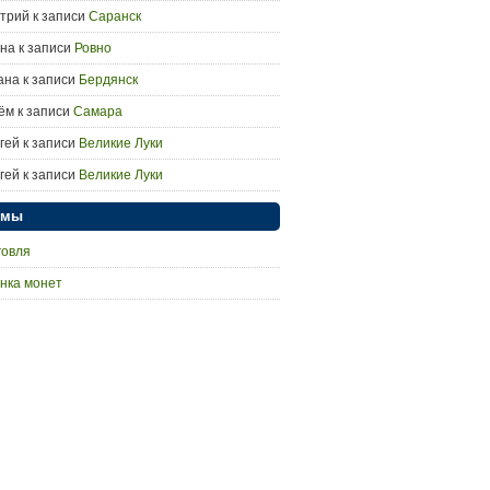
трий
к записи
Саранск
на
к записи
Ровно
ана
к записи
Бердянск
ём
к записи
Самара
гей
к записи
Великие Луки
гей
к записи
Великие Луки
умы
говля
нка монет