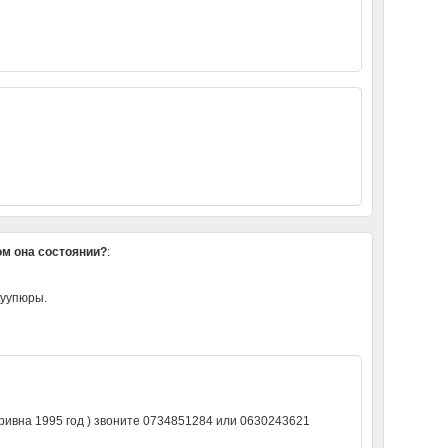
ом она состоянии?
:
куупюры.
 гривна 1995 год ) звоните 0734851284 или 0630243621