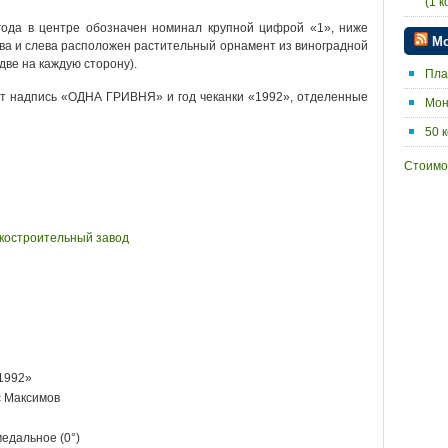
(1 к
года в центре обозначен номинал крупной цифрой «1», ниже
Мо
а и слева расположен растительный орнамент из виноградной
две на каждую сторону).
Пла
т надпись «ОДНА ГРИВНЯ» и год чеканки «1992», отделенные
Мон
50 
Стоимо
нкостроительный завод
1992»
с Максимов
едальное (0°)