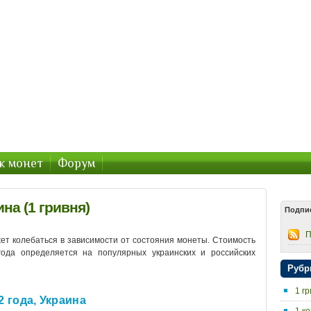
2016, стоимость
ду
к монет
Форум
ина (1 гривня)
Подпи
П
жет колебаться в зависимости от состояния монеты. Стоимость
 года определяется на популярных украинских и российских
Рубр
1 гр
2 года, Украина