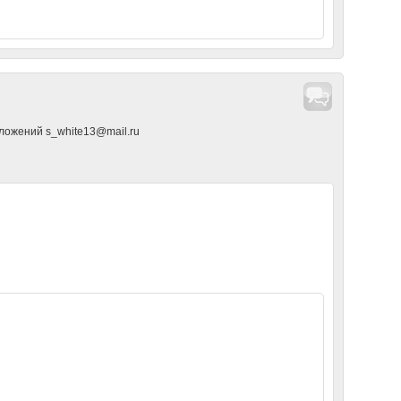
дложений s_white13@mail.ru