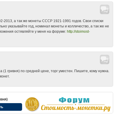
-2013, а так же монеты СССР 1921-1991 годов. Свои списки
ьно указывайте год, номинал монеты и колличество, а так же не
дложения остявляйте у меня на форуме:
http://stoimost-
а (1 гривня) по средней цене, торг уместен. Пишите, кому нужна.
монет.
ивня)
ть