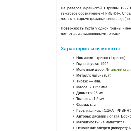
На реверсе
украинской 1 гривны 1992 
текстовое обозначение «ГРИВНЯ». Справ
лозы с четырьмя гроздями винограда (по 
Поверхность гурта
у одной гривны имее
друг от друга вдавленными точками.
Характеристики монеты
Номинал:
1 гривна (1 гривня)
Год выпуска:
1992
Монетный двор:
Луганский ста
Металл:
латунь (Lat)
Тираж:
— млн.
Масса:
7,1 грамма
Диаметр:
26 мм
Толщина:
1,8 мм
Форма:
круг
Гурт:
надпись: «ОДНА ГРИВНЯ 
Авторы:
Василий Лопата, Бори
Магнитность:
не магнитится
Отношение авс/рев (поворот):
м