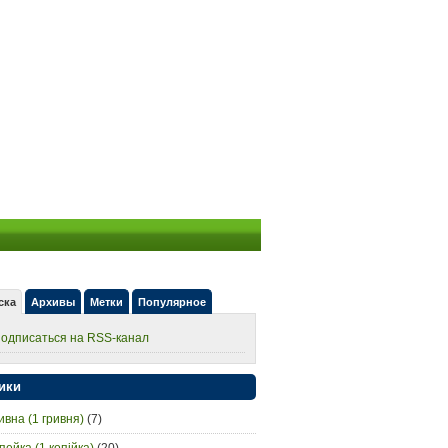
ска
Архивы
Метки
Популярное
одписаться на RSS-канал
ики
ивна (1 гривня)
(7)