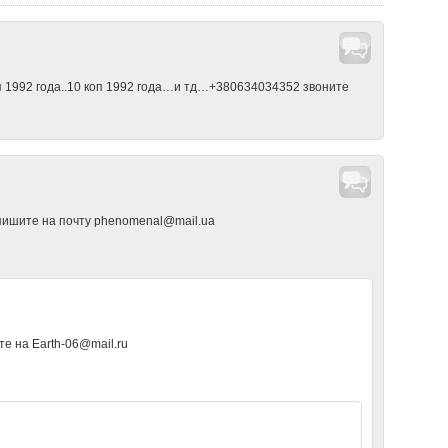
п 1992 года..10 коп 1992 года…и тд…+380634034352 звоните
 , пишите на почту phenomenal@mail.ua
те на Earth-06@mail.ru