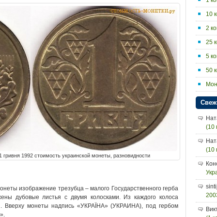
1 ко
10 к
2 ко
25 к
5 ко
50 к
Мон
Свеж
Нат
(10 
Нат
(10 
/ 1 гривня 1992 стоимость украинской монеты, разновидности
Кон
Укр
sint
монеты изображение трезубца – малого Государственного герба
2003
жены дубовые листья с двумя колосками. Из каждого колоса
и. Вверху монеты надпись «УКРАЇНА» (УКРАИНА), под гербом
Вик
».