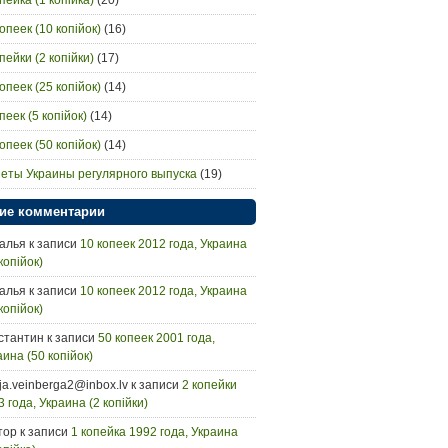
пейка (1 копiйка)
(20)
опеек (10 копiйок)
(16)
пейки (2 копiйки)
(17)
опеек (25 копiйок)
(14)
пеек (5 копiйок)
(14)
опеек (50 копiйок)
(14)
еты Украины регулярного выпуска
(19)
ие комментарии
алья
к записи
10 копеек 2012 года, Украина
копiйок)
алья
к записи
10 копеек 2012 года, Украина
копiйок)
стантин
к записи
50 копеек 2001 года,
аина (50 копiйок)
ija.veinberga2@inbox.lv
к записи
2 копейки
 года, Украина (2 копійки)
тор
к записи
1 копейка 1992 года, Украина