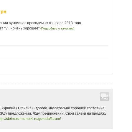
грн
ании аукционов проводимых в январе 2013 года.
ет "VF - очень хорошее"
(Подробнее о качестве)
овидности
•
1 гривна Украины
•
1 гривна Украины 1992
•
1 гривна
 Украины 1992 года цена
•
1 гривна Украины 1992 года цена
1 гривна Украины 1992 продать
•
1 гривна Украины 1992 сколько
ня Украина 1992 стоимость цена
•
1 гривня Украина 1992 цена
ость 1 гривна Украины 1992 года
•
Латунь - 1 гривна
•
Монета 1
ривна Украины 1992 цена стоимость
, Украина (1 гривня) - дорого. Желательно хорошее состояние.
. Жду предложений. Жду предложений. Свои заявки на продажу
ttp://stoimost-monetki.ru/goroda/forum/...