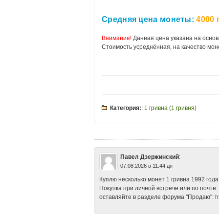
Средняя цена монеты:
4000 
Внимание!
Данная цена указана на основ
Стоимость усреднённая, на качество мон
Категория:
:
1 гривна (1 гривня)
1 гривна
•
1 гривна Украина 1992 разн
Украины 1992 год стоимость
•
1 гривна
2013
•
1 гривна Украины 1992 купить
•
стоит
•
1 гривня Украина 1992
•
1 грив
стоимость монеты
•
1992
•
Какая стоим
Павел Дзержинский
:
гривна Украины 1992 аукцион
•
Одна г
07.08.2026 в 11:44 дп
Куплю несколько монет 1 гривна 1992 года
Покупка при личной встрече или по почте
оставляйте в разделе форума "Продаю":
h