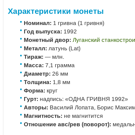
Характеристики монеты
Номинал:
1 гривна (1 гривня)
Год выпуска:
1992
Монетный двор:
Луганский станкостро
Металл:
латунь (Lat)
Тираж:
— млн.
Масса:
7,1 грамма
Диаметр:
26 мм
Толщина:
1,8 мм
Форма:
круг
Гурт:
надпись: «ОДНА ГРИВНЯ 1992»
Авторы:
Василий Лопата, Борис Макси
Магнитность:
не магнитится
Отношение авс/рев (поворот):
медальн