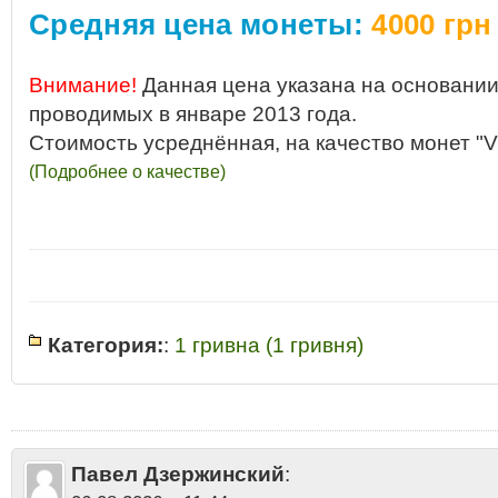
Средняя цена монеты:
4000 грн
Внимание!
Данная цена указана на основании
проводимых в январе 2013 года.
Стоимость усреднённая, на качество монет "V
(Подробнее о качестве)
Категория:
:
1 гривна (1 гривня)
1 гривна
•
1 гривна Украина 1992 разновидности
•
1 гривна Украины
•
1
Украины 1992 год стоимость
•
1 гривна Украины 1992 года цена
•
1 гри
2013
•
1 гривна Украины 1992 купить
•
1 гривна Украины 1992 продать
стоит
•
1 гривня Украина 1992
•
1 гривня Украина 1992 стоимость цена
стоимость монеты
•
1992
•
Какая стоимость 1 гривна Украины 1992 год
Павел Дзержинский
:
гривна Украины 1992 аукцион
•
Одна гривна Украины 1992 цена стоим