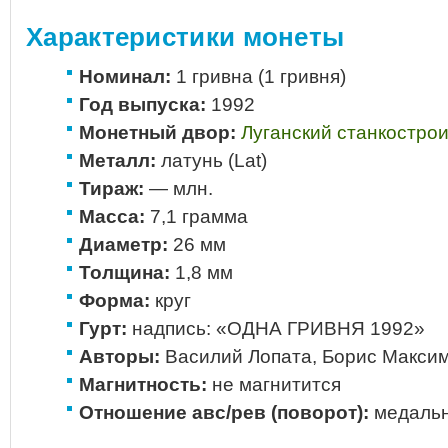
Характеристики монеты
Номинал:
1 гривна (1 гривня)
Год выпуска:
1992
Монетный двор:
Луганский станкостро
Металл:
латунь (Lat)
Тираж:
— млн.
Масса:
7,1 грамма
Диаметр:
26 мм
Толщина:
1,8 мм
Форма:
круг
Гурт:
надпись: «ОДНА ГРИВНЯ 1992»
Авторы:
Василий Лопата, Борис Макси
Магнитность:
не магнитится
Отношение авс/рев (поворот):
медальн