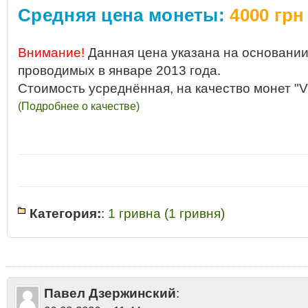
Средняя цена монеты:
4000 грн
Внимание!
Данная цена указана на основании
проводимых в январе 2013 года.
Стоимость усреднённая, на качество монет "V
(Подробнее о качестве)
Категория:
:
1 гривна (1 гривня)
1 гривна
•
1 гривна Украина 1992 разновидности
•
1 гривна Украины
•
1
Украины 1992 год стоимость
•
1 гривна Украины 1992 года цена
•
1 гри
2013
•
1 гривна Украины 1992 купить
•
1 гривна Украины 1992 продать
стоит
•
1 гривня Украина 1992
•
1 гривня Украина 1992 стоимость цена
стоимость монеты
•
1992
•
Какая стоимость 1 гривна Украины 1992 год
Павел Дзержинский
:
гривна Украины 1992 аукцион
•
Одна гривна Украины 1992 цена стоим