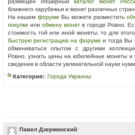
размещён обширный
каталог монет Росс
ближнего зарубежья и монет различных стран
На нашем
форуме
Вы можете разместить
об
покупке
или
обмену монет
в городе Ровно. Ес
стоимость той или иной монеты, то для этог
быструю регистрацию на форуме
и тогда Вы
обмениваться опытом с другими коллекци
Ровно, узнать цены на юбилейные монеты и
сведения в области увлекательной науки нуми
Категория:
:
Города Украины
Tags
:
Ровно 10 рублей
•
Ровно альбом для монет
•
Ровно аукцион
•
Ров
коллекционирование
•
Ровно копiйки гривнi цiна
•
Ровно копейки и рубл
монеты
•
Ровно монеты России
•
Ровно монеты СССР
•
Ровно нумизма
Ровно покупка монет
•
Ровно продажа монет
•
Ровно продать монеты
•
стоимость монет
•
Ровно форум
•
Ровно цены на монеты
•
Ровно юбил
Павел Дзержинский
: