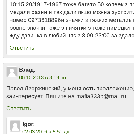
10:15:20/1917-1967 тоже багато 50 копеек э 
медали разни и так дали якшо можна зустрит
номер 0973618896и значки з тяжких металив 
ровно значки тоже э пичятки э тоже нимецки 
жду дзвинка в любий чяс з 8:00-23:00 за здале
Ответить
Влад
:
06.10.2013 в 3:19 пп
Павел Дзержинский, у меня есть предложение,
заинтересует. Пишите на mafia333p@mail.ru
Ответить
Igor
:
02.03.2016 в 5:51 дп