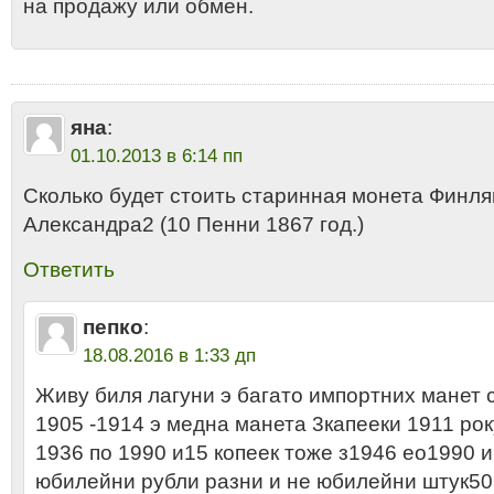
на продажу или обмен.
яна
:
01.10.2013 в 6:14 пп
Сколько будет стоить старинная монета Финл
Александра2 (10 Пенни 1867 год.)
Ответить
пепко
:
18.08.2016 в 1:33 дп
Живу биля лагуни э багато импортних манет
1905 -1914 э медна манета 3капееки 1911 рок
1936 по 1990 и15 копеек тоже з1946 ео1990 и
юбилейни рубли разни и не юбилейни штук5