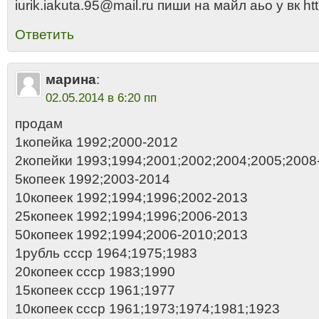
iurik.iakuta.95@mail.ru пиши на майл аьо у вк ht
Ответить
марина
:
02.05.2014 в 6:20 пп
продам
1копейка 1992;2000-2012
2копейки 1993;1994;2001;2002;2004;2005;2008
5копеек 1992;2003-2014
10копеек 1992;1994;1996;2002-2013
25копеек 1992;1994;1996;2006-2013
50копеек 1992;1994;2006-2010;2013
1рубль ссср 1964;1975;1983
20копеек ссср 1983;1990
15копеек ссср 1961;1977
10копеек ссср 1961;1973;1974;1981;1923