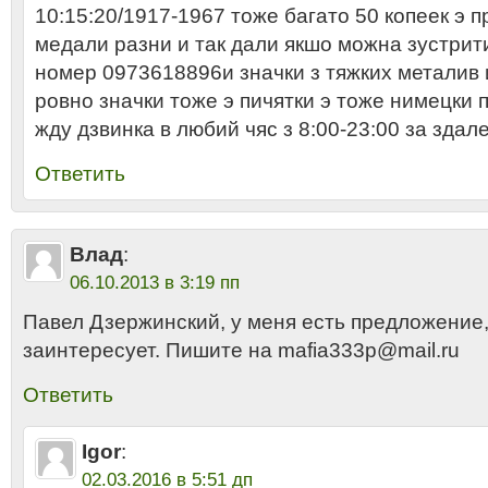
10:15:20/1917-1967 тоже багато 50 копеек э 
медали разни и так дали якшо можна зустрит
номер 0973618896и значки з тяжких металив 
ровно значки тоже э пичятки э тоже нимецки 
жду дзвинка в любий чяс з 8:00-23:00 за здале
Ответить
Влад
:
06.10.2013 в 3:19 пп
Павел Дзержинский, у меня есть предложение,
заинтересует. Пишите на mafia333p@mail.ru
Ответить
Igor
:
02.03.2016 в 5:51 дп