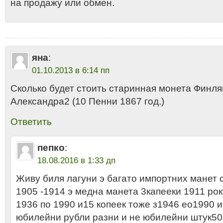
на продажу или обмен.
яна
:
01.10.2013 в 6:14 пп
Сколько будет стоить старинная монета Финл
Александра2 (10 Пенни 1867 год.)
Ответить
пепко
:
18.08.2016 в 1:33 дп
Живу биля лагуни э багато импортних манет
1905 -1914 э медна манета 3капееки 1911 рок
1936 по 1990 и15 копеек тоже з1946 ео1990 и
юбилейни рубли разни и не юбилейни штук5