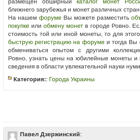
размещён обширный
каталог монет Росс
ближнего зарубежья и монет различных стран
На нашем
форуме
Вы можете разместить
об
покупке
или
обмену монет
в городе Ровно. Ес
стоимость той или иной монеты, то для этог
быструю регистрацию на форуме
и тогда Вы
обмениваться опытом с другими коллекци
Ровно, узнать цены на юбилейные монеты и
сведения в области увлекательной науки нуми
Категория:
:
Города Украины
Tags
:
Ровно 10 рублей
•
Ровно альбом для монет
•
Ровно аукцион
•
Ров
коллекционирование
•
Ровно копiйки гривнi цiна
•
Ровно копейки и рубл
монеты
•
Ровно монеты России
•
Ровно монеты СССР
•
Ровно нумизма
Ровно покупка монет
•
Ровно продажа монет
•
Ровно продать монеты
•
стоимость монет
•
Ровно форум
•
Ровно цены на монеты
•
Ровно юбил
Павел Дзержинский
: