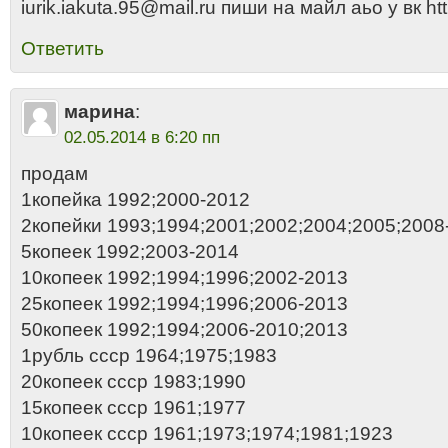
iurik.iakuta.95@mail.ru пиши на майл аьо у вк ht
Ответить
марина
:
02.05.2014 в 6:20 пп
продам
1копейка 1992;2000-2012
2копейки 1993;1994;2001;2002;2004;2005;2008
5копеек 1992;2003-2014
10копеек 1992;1994;1996;2002-2013
25копеек 1992;1994;1996;2006-2013
50копеек 1992;1994;2006-2010;2013
1рубль ссср 1964;1975;1983
20копеек ссср 1983;1990
15копеек ссср 1961;1977
10копеек ссср 1961;1973;1974;1981;1923