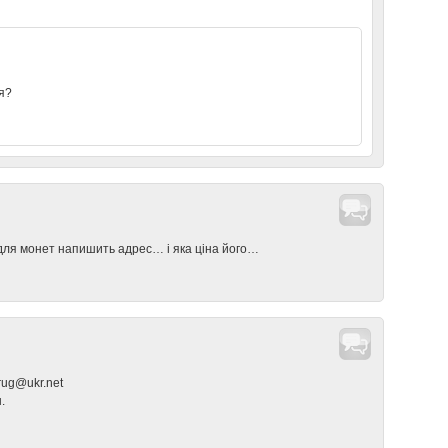
ся?
 для монет напишить адрес… і яка ціна його…
rug@ukr.net
.