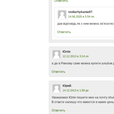
Ответить
stoliarhykania97
:
14.06.2020 в 5:54 пп
дав відповідь як з ним можна зв’язати
Ответить
Юлія
:
12.12.2013 в 3:14 пп
а де в Рівному саме можна купити альбом
Ответить
Юрий
:
14.12.2013 в 1:58 дп
Уважаемая Юлія пишите мне на почту shu
В ответе напишу что имеется и какие цены
Ответить