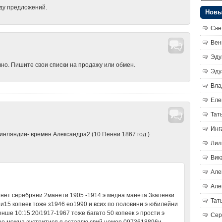
жду предложений.
Новы
Све
Вен
Эду
но. Пишите свои списки на продажу или обмен.
Эду
Вла
Еле
Тат
Инг
инляндии- времен Александра2 (10 Пенни 1867 год.)
Лил
Вик
Але
Але
анет серебряни 2манети 1905 -1914 э медна манета 3капееки
Тат
0 и15 копеек тоже з1946 ео1990 и всих по половини э юбилейни
нше 10:15:20/1917-1967 тоже багато 50 копеек э прости э
Сер