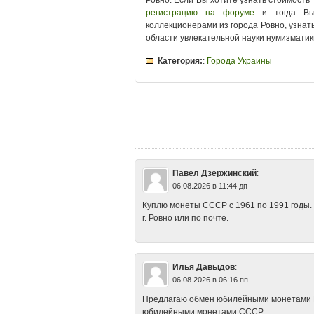
Ровно. Если Вы хотите узнать стоимость
регистрацию на форуме
и тогда Вы 
коллекционерами из города Ровно, узна
области увлекательной науки нумизматик
Категория:
:
Города Украины
Tags
:
Ровно 10 рублей
•
Ровно альбом 
коллекционирование
•
Ровно копiйки гр
монеты
•
Ровно монеты России
•
Ровно
Ровно покупка монет
•
Ровно продажа 
стоимость монет
•
Ровно форум
•
Ровн
Павел Дзержинский
:
06.08.2026 в 11:44 дп
Куплю монеты СССР с 1961 по 1991 годы.
г. Ровно или по почте.
Илья Давыдов
:
06.08.2026 в 06:16 пп
Предлагаю обмен юбилейными монетами Рос
юбилейными монетами СССР.