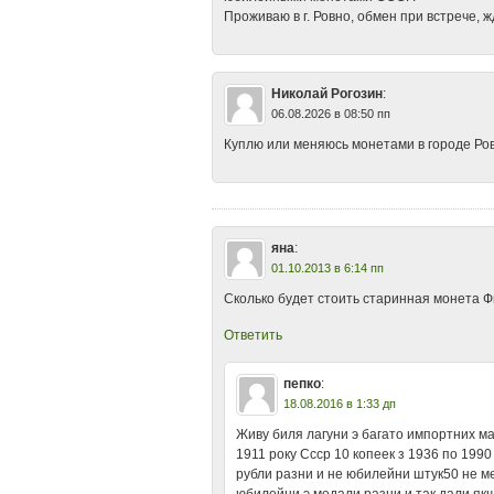
Проживаю в г. Ровно, обмен при встрече, 
Николай Рогозин
:
06.08.2026 в 08:50 пп
Куплю или меняюсь монетами в городе Ров
яна
:
01.10.2013 в 6:14 пп
Сколько будет стоить старинная монета Ф
Ответить
пепко
:
18.08.2016 в 1:33 дп
Живу биля лагуни э багато импортних м
1911 року Ссср 10 копеек з 1936 по 199
рубли разни и не юбилейни штук50 не ме