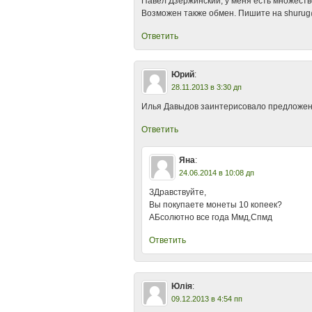
Павел Дзержинский, у меня есть множеств
Возможен также обмен. Пишите на shurug
Ответить
Юрий
:
28.11.2013 в 3:30 дп
Илья Давыдов заинтерисовало предложени
Ответить
Яна
:
24.06.2014 в 10:08 дп
ЗДравствуйте,
Вы покупаете монеты 10 копеек?
АБсолютно все года Ммд,Спмд
Ответить
Юлія
:
09.12.2013 в 4:54 пп