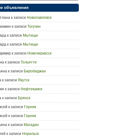
е объявления
тлана
к записи
Новопавловск
иамин
к записи
Тогучин
ард
к записи
Мытищи
ард
к записи
Мытищи
димир
к записи
Новочеркасск
на
к записи
Тольятти
ьяна
к записи
Биробиджан
а
к записи
Якутск
ия
к записи
Нефтекамск
а
к записи
Брянск
ксей
к записи
Горняк
ксей
к записи
Горняк
ьяна
к записи
Магадан
гей
к записи
Норильск