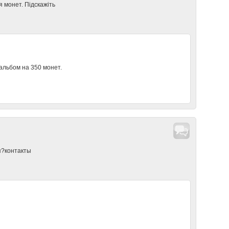
я монет. Підскажіть
альбом на 350 монет.
я?контакты