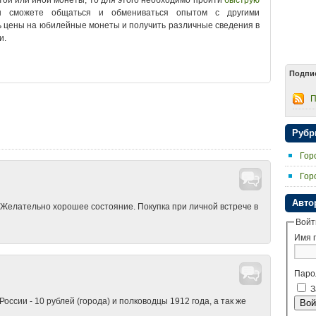
 той или иной монеты, то для этого необходимо пройти
быструю
сможете общаться и обмениваться опытом с другими
ть цены на юбилейные монеты и получить различные сведения в
и.
Подпи
для монет
•
Ровно аукцион
•
Ровно гривны
•
Ровно
ивнi цiна
•
Ровно копейки и рубли
•
Ровно купить монеты
•
Ровно
П
 монеты СССР
•
Ровно нумизматика
•
Ровно обмен монетами
•
монет
•
Ровно продать монеты
•
Ровно скупка монет
•
Ровно
о цены на монеты
•
Ровно юбилейные монеты
Рубр
Гор
Гор
Авто
 Желательно хорошее состояние. Покупка при личной встрече в
Войт
Имя 
Паро
З
сии - 10 рублей (города) и полководцы 1912 года, а так же
Вой