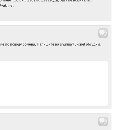
о монет СССР с 1961 по 1991 годы, разные номиналы.
@ukr.net
е по поводу обмена. Напишите на shurug@ukr.net обсудим.