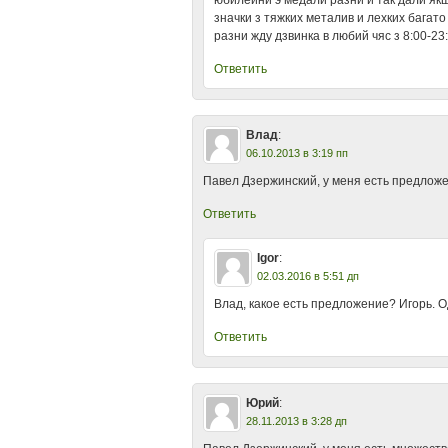
юбилейни э медали разни и так дали як
значки з тяжких металив и лехких багато
разни жду дзвинка в любий чяс з 8:00-23:
Ответить
Влад
:
06.10.2013 в 3:19 пп
Павел Дзержинский, у меня есть предложе
Ответить
Igor
:
02.03.2016 в 5:51 дп
Влад, какое есть предложение? Игорь. О
Ответить
Юрий
:
28.11.2013 в 3:28 дп