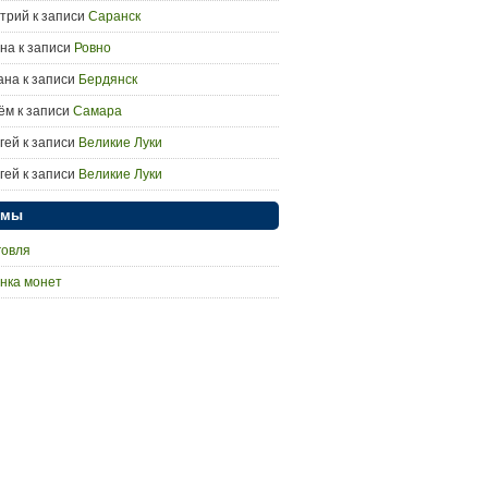
трий
к записи
Саранск
на
к записи
Ровно
ана
к записи
Бердянск
ём
к записи
Самара
гей
к записи
Великие Луки
гей
к записи
Великие Луки
умы
говля
нка монет