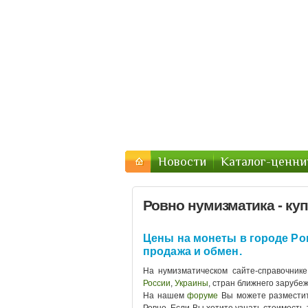
Форум нумизма
Монеты в городах РФ и Ук
Новости
Каталог-ценни
Ровно нумизматика - ку
Цены на монеты в городе Ров
продажа и обмен.
На нумизматическом сайте-справочник
России
,
Украины
, стран ближнего зарубе
На нашем
форуме
Вы можете размести