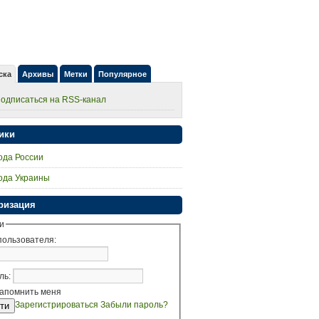
ска
Архивы
Метки
Популярное
одписаться на RSS-канал
ики
ода России
ода Украины
ризация
и
пользователя:
ль:
апомнить меня
Зарегистрироваться
Забыли пароль?
ти