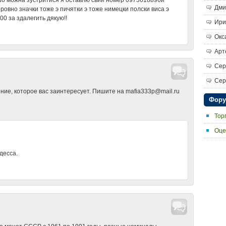
шо можна зустритися я оставлю свий номер 0973618896и
Дми
 ровно значки тоже э пичятки э тоже нимецки полски виса э
00 за здалегить дякую!!
Ири
Окс
Арт
Сер
Сер
ние, которое вас заинтересует. Пишите на mafia333p@mail.ru
Фор
Тор
Оце
десса.