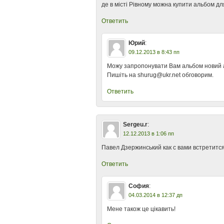
де в місті Рівному можна купити альбом дл
Ответить
Юрий
:
09.12.2013 в 8:43 пп
Можу запропонувати Вам альбом новий 
Пишіть на shurug@ukr.net обговорим.
Ответить
Sergeu.r
:
12.12.2013 в 1:06 пп
Павел Дзержинський как с вами встретитс
Ответить
София
:
04.03.2014 в 12:37 дп
Мене також це цікавить!