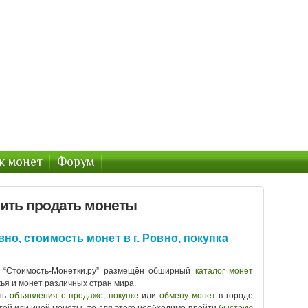
тов : Монеты России и Украины
раины
к монет
Форум
пить продать монеты
но, стоимость монет в г. Ровно, покупка
е “Стоимость-Монетки.ру” размещён обширный
каталог монет
жья и монет различных стран мира.
ть
объявления о продаже
,
покупке
или
обмену монет
в городе